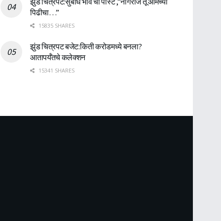
झुंड चित्रपट:सुबोध भावे ची पोस्ट ,”नागराज तू आमच्या
पिढीचा…”
15835 SHARES
झुंड चित्रपट बजेट:किती करोडमध्ये बनला?
आतापर्यँतचे कलेक्शन
15341 SHARES