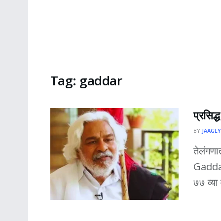
Tag:
gaddar
प्रसिद्
BY
JAAGLY
तेलंगण
Gaddar 
७७ व्या 