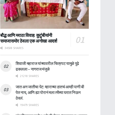
बौद्ध आणि मराठा विवाह: कुटुंबीयांनी
समाजासमोर ठेवला एक अनोखा आदर्श
34508 SHARES
शिवाजी महाराज यांच्यावरील चित्रपट यामुळे पुढे
ढकलला – नागराज मंजुळे
21218 SHARES
जात अन जातीचा पेट: म्हाराच्या हातचं आम्ही पाणी बी
पेत नाय, आणि ह्या पोरानं मला त्येंच्या घरात निऊन
ठेवलं.
19479 SHARES