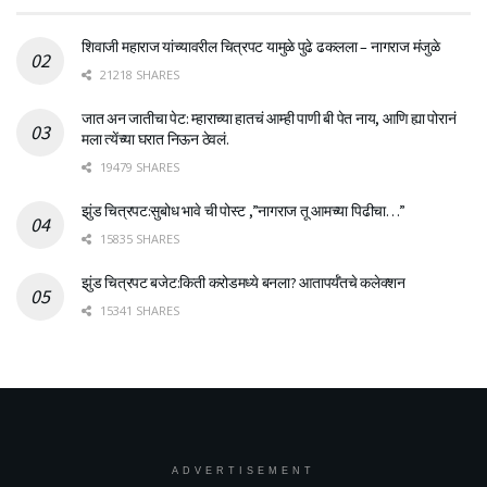
शिवाजी महाराज यांच्यावरील चित्रपट यामुळे पुढे ढकलला – नागराज मंजुळे
21218 SHARES
जात अन जातीचा पेट: म्हाराच्या हातचं आम्ही पाणी बी पेत नाय, आणि ह्या पोरानं
मला त्येंच्या घरात निऊन ठेवलं.
19479 SHARES
झुंड चित्रपट:सुबोध भावे ची पोस्ट ,”नागराज तू आमच्या पिढीचा…”
15835 SHARES
झुंड चित्रपट बजेट:किती करोडमध्ये बनला? आतापर्यँतचे कलेक्शन
15341 SHARES
ADVERTISEMENT