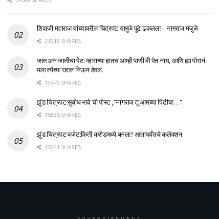
शिवाजी महाराज यांच्यावरील चित्रपट यामुळे पुढे ढकलला – नागराज मंजुळे
21218 SHARES
जात अन जातीचा पेट: म्हाराच्या हातचं आम्ही पाणी बी पेत नाय, आणि ह्या पोरानं
मला त्येंच्या घरात निऊन ठेवलं.
19479 SHARES
झुंड चित्रपट:सुबोध भावे ची पोस्ट ,”नागराज तू आमच्या पिढीचा…”
15835 SHARES
झुंड चित्रपट बजेट:किती करोडमध्ये बनला? आतापर्यँतचे कलेक्शन
15341 SHARES