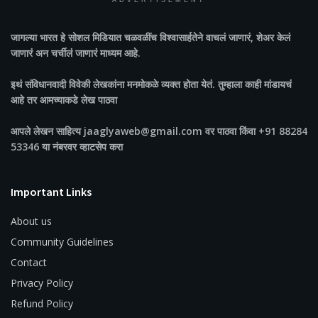
ADVERTISEMENT
जागल्या भारत
हे सोशल मिडियात चळवळींच विश्वासार्हतेने वाचलं जाणारं, शेअर केलं
जाणारं अन चर्चीलं जाणारं माध्यम आहे.
इथं संविधानवादी विवेकी लेखकांना मनमोकळे व्यक्त होता येतं. तुम्हाला काही मांडायचं
आहे तर आमच्याकडे लेख पाठवा
आपले लेखन साहित्य jaaglyaweb@gmail.com वर पाठवा किंवा +91 88284
53346 या नंबरवर व्हाटसेप करा
Important Links
About us
Community Guidelines
Contact
Privacy Policy
Refund Policy