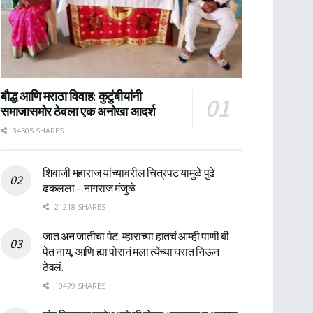
बौद्ध आणि मराठा विवाह: कुटुंबीयांनी
समाजासमोर ठेवला एक अनोखा आदर्श
34505 SHARES
शिवाजी महाराज यांच्यावरील चित्रपट यामुळे पुढे
ढकलला – नागराज मंजुळे
21218 SHARES
जात अन जातीचा पेट: म्हाराच्या हातचं आम्ही पाणी बी
पेत नाय, आणि ह्या पोरानं मला त्येंच्या घरात निऊन
ठेवलं.
19479 SHARES