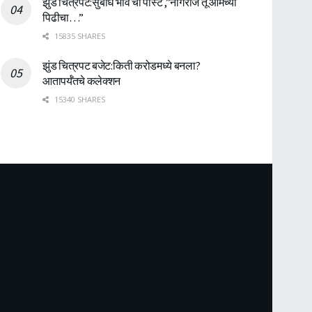
झुंड चित्रपट:सुबोध भावे ची पोस्ट ,”नागराज तू आमच्या
पिढीचा…”
15835 SHARES
झुंड चित्रपट बजेट:किती करोडमध्ये बनला?
आतापर्यँतचे कलेक्शन
15340 SHARES