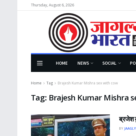
Thursday, August 6, 2026
HOME
NEWS
SOCIAL
PO
Home
Tag
Brajesh Kumar Mishra sex with cow
Tag:
Brajesh Kumar Mishra s
ब्रजेश 
BY
JAAGLY