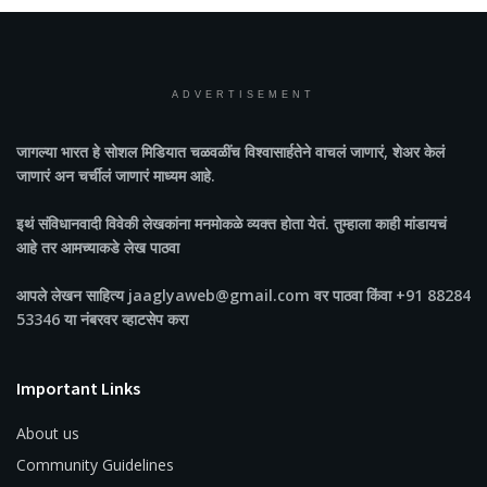
ADVERTISEMENT
जागल्या भारत
हे सोशल मिडियात चळवळींच विश्वासार्हतेने वाचलं जाणारं, शेअर केलं
जाणारं अन चर्चीलं जाणारं माध्यम आहे.
इथं संविधानवादी विवेकी लेखकांना मनमोकळे व्यक्त होता येतं. तुम्हाला काही मांडायचं
आहे तर आमच्याकडे लेख पाठवा
आपले लेखन साहित्य jaaglyaweb@gmail.com वर पाठवा किंवा +91 88284
53346 या नंबरवर व्हाटसेप करा
Important Links
About us
Community Guidelines