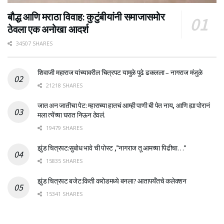
बौद्ध आणि मराठा विवाह: कुटुंबीयांनी समाजासमोर
ठेवला एक अनोखा आदर्श
34507 SHARES
शिवाजी महाराज यांच्यावरील चित्रपट यामुळे पुढे ढकलला – नागराज मंजुळे
21218 SHARES
जात अन जातीचा पेट: म्हाराच्या हातचं आम्ही पाणी बी पेत नाय, आणि ह्या पोरानं
मला त्येंच्या घरात निऊन ठेवलं.
19479 SHARES
झुंड चित्रपट:सुबोध भावे ची पोस्ट ,”नागराज तू आमच्या पिढीचा…”
15835 SHARES
झुंड चित्रपट बजेट:किती करोडमध्ये बनला? आतापर्यँतचे कलेक्शन
15341 SHARES