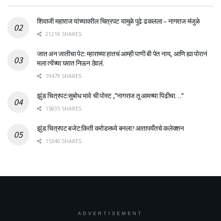
शिवाजी महाराज यांच्यावरील चित्रपट यामुळे पुढे ढकलला – नागराज मंजुळे
21218 SHARES
जात अन जातीचा पेट: म्हाराच्या हातचं आम्ही पाणी बी पेत नाय, आणि ह्या पोरानं
मला त्येंच्या घरात निऊन ठेवलं.
19479 SHARES
झुंड चित्रपट:सुबोध भावे ची पोस्ट ,”नागराज तू आमच्या पिढीचा…”
15835 SHARES
झुंड चित्रपट बजेट:किती करोडमध्ये बनला? आतापर्यँतचे कलेक्शन
15340 SHARES
ADVERTISEMENT