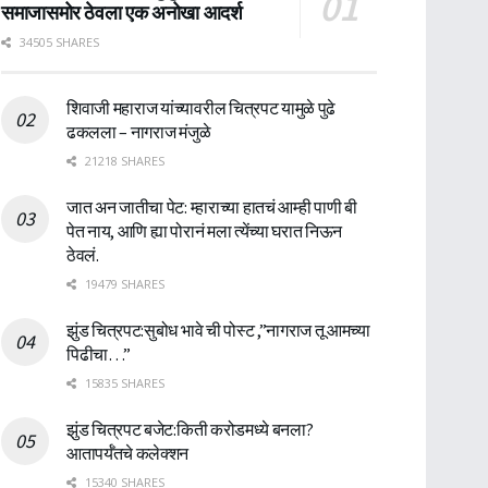
समाजासमोर ठेवला एक अनोखा आदर्श
34505 SHARES
शिवाजी महाराज यांच्यावरील चित्रपट यामुळे पुढे
ढकलला – नागराज मंजुळे
21218 SHARES
जात अन जातीचा पेट: म्हाराच्या हातचं आम्ही पाणी बी
पेत नाय, आणि ह्या पोरानं मला त्येंच्या घरात निऊन
ठेवलं.
19479 SHARES
झुंड चित्रपट:सुबोध भावे ची पोस्ट ,”नागराज तू आमच्या
पिढीचा…”
15835 SHARES
झुंड चित्रपट बजेट:किती करोडमध्ये बनला?
आतापर्यँतचे कलेक्शन
15340 SHARES