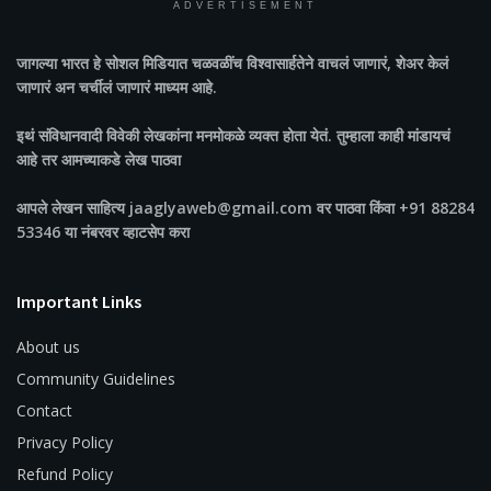
ADVERTISEMENT
जागल्या भारत
हे सोशल मिडियात चळवळींच विश्वासार्हतेने वाचलं जाणारं, शेअर केलं
जाणारं अन चर्चीलं जाणारं माध्यम आहे.
इथं संविधानवादी विवेकी लेखकांना मनमोकळे व्यक्त होता येतं. तुम्हाला काही मांडायचं
आहे तर आमच्याकडे लेख पाठवा
आपले लेखन साहित्य jaaglyaweb@gmail.com वर पाठवा किंवा +91 88284
53346 या नंबरवर व्हाटसेप करा
Important Links
About us
Community Guidelines
Contact
Privacy Policy
Refund Policy