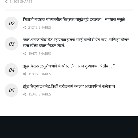
34505 SHARES
शिवाजी महाराज यांच्यावरील चित्रपट यामुळे पुढे ढकलला – नागराज मंजुळे
21218 SHARES
जात अन जातीचा पेट: म्हाराच्या हातचं आम्ही पाणी बी पेत नाय, आणि ह्या पोरानं
मला त्येंच्या घरात निऊन ठेवलं.
19479 SHARES
झुंड चित्रपट:सुबोध भावे ची पोस्ट ,”नागराज तू आमच्या पिढीचा…”
15835 SHARES
झुंड चित्रपट बजेट:किती करोडमध्ये बनला? आतापर्यँतचे कलेक्शन
15340 SHARES