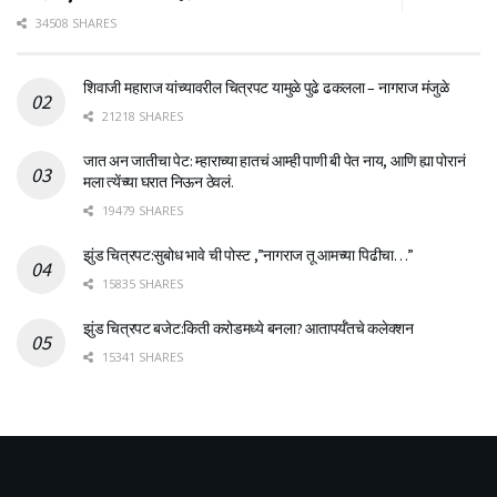
34508 SHARES
शिवाजी महाराज यांच्यावरील चित्रपट यामुळे पुढे ढकलला – नागराज मंजुळे
21218 SHARES
जात अन जातीचा पेट: म्हाराच्या हातचं आम्ही पाणी बी पेत नाय, आणि ह्या पोरानं
मला त्येंच्या घरात निऊन ठेवलं.
19479 SHARES
झुंड चित्रपट:सुबोध भावे ची पोस्ट ,”नागराज तू आमच्या पिढीचा…”
15835 SHARES
झुंड चित्रपट बजेट:किती करोडमध्ये बनला? आतापर्यँतचे कलेक्शन
15341 SHARES