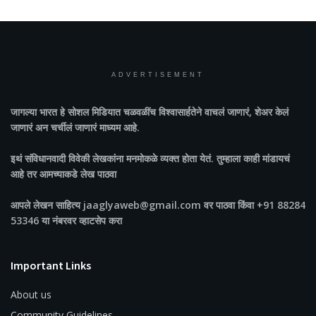
ADVERTISEMENT
जागल्या भारत
हे सोशल मिडियात चळवळींच विश्वासार्हतेने वाचलं जाणारं, शेअर केलं
जाणारं अन चर्चीलं जाणारं माध्यम आहे.
इथं संविधानवादी विवेकी लेखकांना मनमोकळे व्यक्त होता येतं. तुम्हाला काही मांडायचं
आहे तर आमच्याकडे लेख पाठवा
आपले लेखन साहित्य jaaglyaweb@gmail.com वर पाठवा किंवा +91 88284
53346 या नंबरवर व्हाटसेप करा
Important Links
About us
Community Guidelines