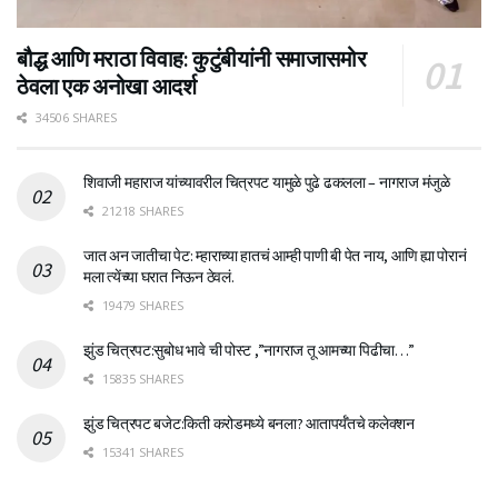
बौद्ध आणि मराठा विवाह: कुटुंबीयांनी समाजासमोर
ठेवला एक अनोखा आदर्श
34506 SHARES
शिवाजी महाराज यांच्यावरील चित्रपट यामुळे पुढे ढकलला – नागराज मंजुळे
21218 SHARES
जात अन जातीचा पेट: म्हाराच्या हातचं आम्ही पाणी बी पेत नाय, आणि ह्या पोरानं
मला त्येंच्या घरात निऊन ठेवलं.
19479 SHARES
झुंड चित्रपट:सुबोध भावे ची पोस्ट ,”नागराज तू आमच्या पिढीचा…”
15835 SHARES
झुंड चित्रपट बजेट:किती करोडमध्ये बनला? आतापर्यँतचे कलेक्शन
15341 SHARES