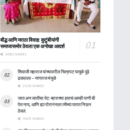
बौद्ध आणि मराठा विवाह: कुटुंबीयांनी
समाजासमोर ठेवला एक अनोखा आदर्श
34505 SHARES
शिवाजी महाराज यांच्यावरील चित्रपट यामुळे पुढे
ढकलला – नागराज मंजुळे
21218 SHARES
जात अन जातीचा पेट: म्हाराच्या हातचं आम्ही पाणी बी
पेत नाय, आणि ह्या पोरानं मला त्येंच्या घरात निऊन
ठेवलं.
19479 SHARES