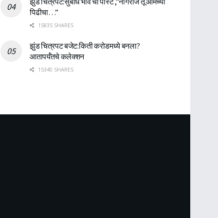
झुंड चित्रपट:सुबोध भावे ची पोस्ट ,”नागराज तू आमच्या
पिढीचा…”
15835 SHARES
झुंड चित्रपट बजेट:किती करोडमध्ये बनला?
आतापर्यँतचे कलेक्शन
15340 SHARES