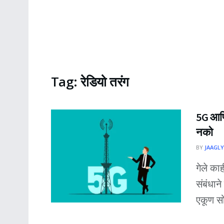
Tag:
रेडियो तरंग
5G आणि 
नको
BY
JAAGLY
गेले का
संबंधान
एकूण सो