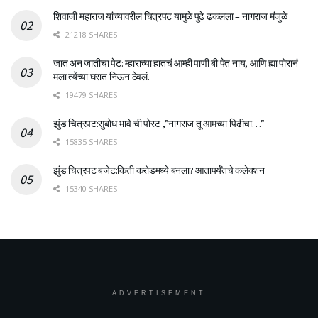
शिवाजी महाराज यांच्यावरील चित्रपट यामुळे पुढे ढकलला – नागराज मंजुळे
21218 SHARES
जात अन जातीचा पेट: म्हाराच्या हातचं आम्ही पाणी बी पेत नाय, आणि ह्या पोरानं
मला त्येंच्या घरात निऊन ठेवलं.
19479 SHARES
झुंड चित्रपट:सुबोध भावे ची पोस्ट ,”नागराज तू आमच्या पिढीचा…”
15835 SHARES
झुंड चित्रपट बजेट:किती करोडमध्ये बनला? आतापर्यँतचे कलेक्शन
15340 SHARES
ADVERTISEMENT