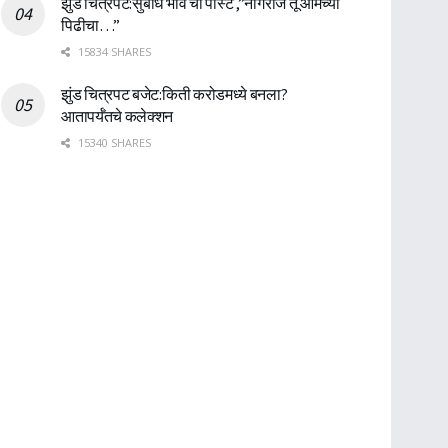
झुंड चित्रपट:सुबोध भावे ची पोस्ट ,”नागराज तू आमच्या
पिढीचा…”
15834 SHARES
झुंड चित्रपट बजेट:किती करोडमध्ये बनला?
आतापर्यँतचे कलेक्शन
15340 SHARES