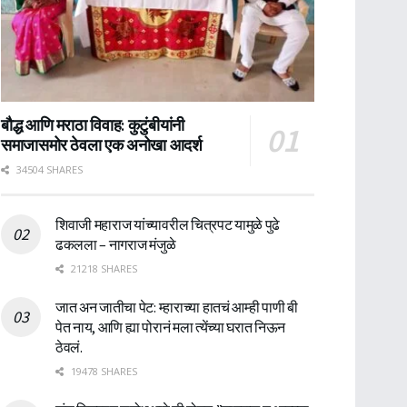
बौद्ध आणि मराठा विवाह: कुटुंबीयांनी
समाजासमोर ठेवला एक अनोखा आदर्श
34504 SHARES
शिवाजी महाराज यांच्यावरील चित्रपट यामुळे पुढे
ढकलला – नागराज मंजुळे
21218 SHARES
जात अन जातीचा पेट: म्हाराच्या हातचं आम्ही पाणी बी
पेत नाय, आणि ह्या पोरानं मला त्येंच्या घरात निऊन
ठेवलं.
19478 SHARES