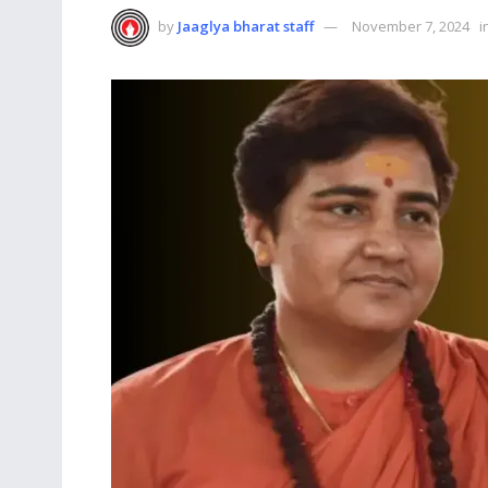
by
Jaaglya bharat staff
November 7, 2024
i