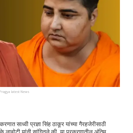
Pragya latest News
रणात साध्वी प्रज्ञा सिंह ठाकूर यांच्या गैरहजेरीसाठी
एके लाहोटी यांनी सांगितले की, या प्रकरणातील अंतिम