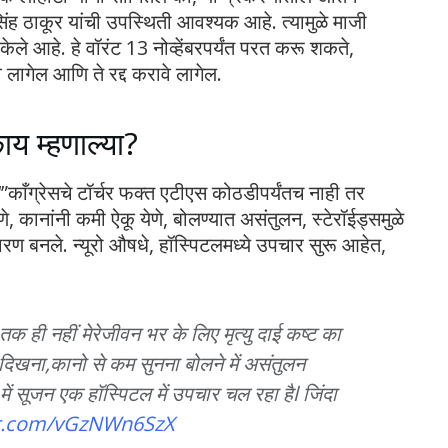
 सिंह ठाकूर यांची उपस्थिती आवश्यक आहे. त्यामुळे माजी
ले आहे. हे वॉरंट 13 नोव्हेंबरपर्यंत परत करू शकते,
वे लागेल आणि ते रद्द करावे लागेल.
काय म्हणाल्या?
े ‘”काँग्रेसचे टॉर्चर फक्त एटीएस कोठडीपर्यंतच नाही तर
येणे, कानांनी कमी ऐकू येणे, बोलण्यात असंतुलन, स्टेरॉईड्समुळे
कारण बनले. न्यूरो औषधे, हॉस्पिटलमध्ये उपचार सुरू आहेत,
 ही नहीं मेरेजीवन भर के लिए मृत्यु दाई कष्ट का
म दिखना,कानो से कम सुनना बोलने में असंतुलन
 में सूजन एक हॉस्पिटल में उपचार चल रहा हैl जिंदा
ter.com/vGzNWn6SzX