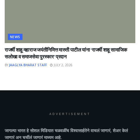
NEWS
राजर्षी शाहू महाराज जयंतीनिमित्त मारुती पाटील यांना ‘राजर्षी शाहू सामाजिक
सलोखा व समाजसेवा पुरस्कार’ प्रदान
BY
JAAGLYA BHARAT STAFF
JULY 2, 2026
ADVERTISEMENT
जागल्या भारत
हे सोशल मिडियात चळवळींच विश्वासार्हतेने वाचलं जाणारं, शेअर केलं
जाणारं अन चर्चीलं जाणारं माध्यम आहे.