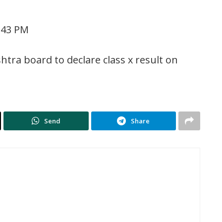
: 43 PM
tra board to declare class x result on
Send
Share