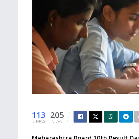
113
205
SHARES
VIEWS
Maharashtra Board 10th Result Da