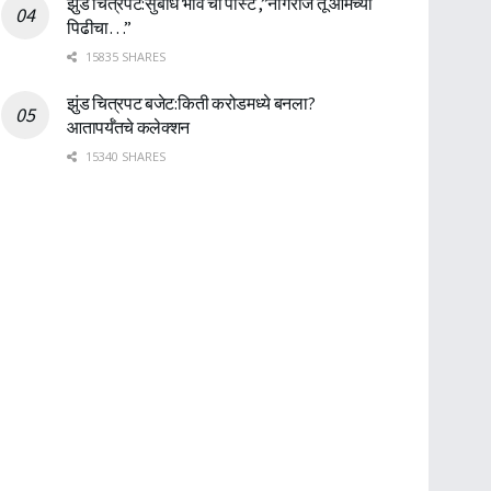
झुंड चित्रपट:सुबोध भावे ची पोस्ट ,”नागराज तू आमच्या
पिढीचा…”
15835 SHARES
झुंड चित्रपट बजेट:किती करोडमध्ये बनला?
आतापर्यँतचे कलेक्शन
15340 SHARES