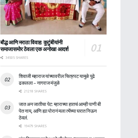
बौद्ध आणि मराठा विवाह: कुटुंबीयांनी
समाजासमोर ठेवला एक अनोखा आदर्श
34505 SHARES
शिवाजी महाराज यांच्यावरील चित्रपट यामुळे पुढे
ढकलला – नागराज मंजुळे
21218 SHARES
जात अन जातीचा पेट: म्हाराच्या हातचं आम्ही पाणी बी
पेत नाय, आणि ह्या पोरानं मला त्येंच्या घरात निऊन
ठेवलं.
19479 SHARES