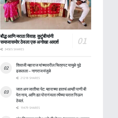
बौद्ध आणि मराठा विवाह: कुटुंबीयांनी
समाजासमोर ठेवला एक अनोखा आदर्श
34505 SHARES
शिवाजी महाराज यांच्यावरील चित्रपट यामुळे पुढे
ढकलला – नागराज मंजुळे
21218 SHARES
जात अन जातीचा पेट: म्हाराच्या हातचं आम्ही पाणी बी
पेत नाय, आणि ह्या पोरानं मला त्येंच्या घरात निऊन
ठेवलं.
19479 SHARES