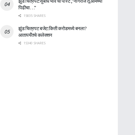
झुंड चित्रपट:सुबोध भावे ची पोस्ट ,”नागराज तू आमच्या
पिढीचा…”
15835 SHARES
झुंड चित्रपट बजेट:किती करोडमध्ये बनला?
आतापर्यँतचे कलेक्शन
15340 SHARES