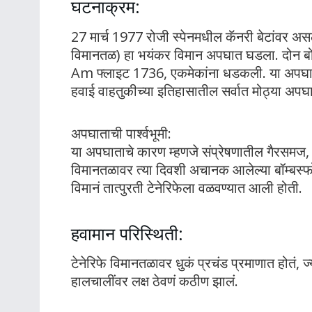
घटनाक्रम:
27 मार्च 1977 रोजी स्पेनमधील कॅनरी बेटांवर अ
विमानतळ) हा भयंकर विमान अपघात घडला. दोन ब
Am फ्लाइट 1736, एकमेकांना धडकली. या अपघातात 
हवाई वाहतुकीच्या इतिहासातील सर्वात मोठ्या अपघ
अपघाताची पार्श्वभूमी:
या अपघाताचे कारण म्हणजे संप्रेषणातील गैरसमज, 
विमानतळावर त्या दिवशी अचानक आलेल्या बॉम्बस्फो
विमानं तात्पुरती टेनेरिफेला वळवण्यात आली होती.
हवामान परिस्थिती:
टेनेरिफे विमानतळावर धुकं प्रचंड प्रमाणात होतं, ज्
हालचालींवर लक्ष ठेवणं कठीण झालं.