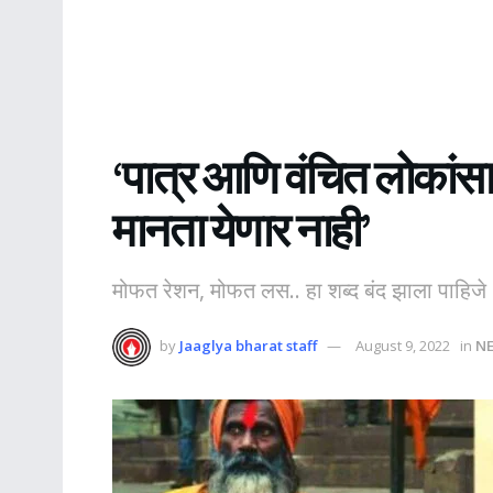
‘पात्र आणि वंचित लोकांसाठ
मानता येणार नाही’
मोफत रेशन, मोफत लस.. हा शब्द बंद झाला पाहिजे
by
Jaaglya bharat staff
August 9, 2022
in
N