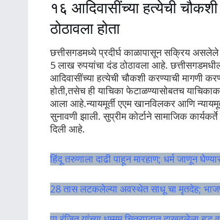
१६ आदिवासींच्या हत्येची चौकशी क
ठोठावला होता
छत्तीसगडमध्ये प्रदीर्घ काळापासून सक्रिय असलेले सा
5 लाख रुपयांचा दंड ठोठावला आहे. छत्तीसगडमधील 
आदिवासींच्या हत्येची चौकशी करण्याची मागणी करणा
होती,तसेच ही याचिका फेटाळण्यासोबतच याचिकाकर्ते
आला आहे.न्यायमूर्ती एएम खानविलकर आणि न्यायमूर्त
सुनावणी झाली. सुप्रीम कोर्टाने सामाजिक कार्यकर्त
दिली आहे.
हिंदू तरुणाला दाढी पाहून मारहाण; धर्म जाणून घेण्या
28 तास लटकलेल्या अवस्थेत साधू चा मृतदेह; भाज
पा रंजित यांच्या धम्मम चित्रपटात दाखवलेला बुद्