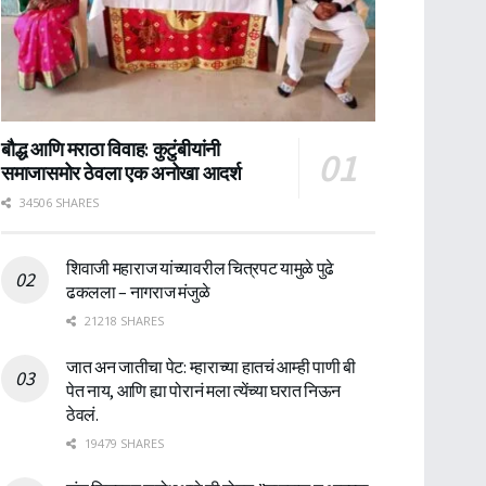
बौद्ध आणि मराठा विवाह: कुटुंबीयांनी
समाजासमोर ठेवला एक अनोखा आदर्श
34506 SHARES
शिवाजी महाराज यांच्यावरील चित्रपट यामुळे पुढे
ढकलला – नागराज मंजुळे
21218 SHARES
जात अन जातीचा पेट: म्हाराच्या हातचं आम्ही पाणी बी
पेत नाय, आणि ह्या पोरानं मला त्येंच्या घरात निऊन
ठेवलं.
19479 SHARES