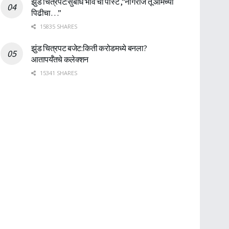
झुंड चित्रपट:सुबोध भावे ची पोस्ट ,”नागराज तू आमच्या
पिढीचा…”
15835 SHARES
झुंड चित्रपट बजेट:किती करोडमध्ये बनला?
आतापर्यँतचे कलेक्शन
15341 SHARES