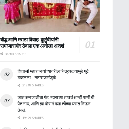
बौद्ध आणि मराठा विवाह: कुटुंबीयांनी
समाजासमोर ठेवला एक अनोखा आदर्श
34504 SHARES
शिवाजी महाराज यांच्यावरील चित्रपट यामुळे पुढे
ढकलला – नागराज मंजुळे
21218 SHARES
जात अन जातीचा पेट: म्हाराच्या हातचं आम्ही पाणी बी
पेत नाय, आणि ह्या पोरानं मला त्येंच्या घरात निऊन
ठेवलं.
19479 SHARES