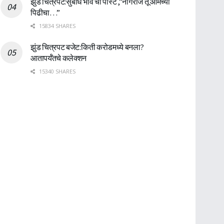
झुंड चित्रपट:सुबोध भावे ची पोस्ट ,”नागराज तू आमच्या
पिढीचा…”
15834 SHARES
झुंड चित्रपट बजेट:किती करोडमध्ये बनला?
आतापर्यँतचे कलेक्शन
15340 SHARES