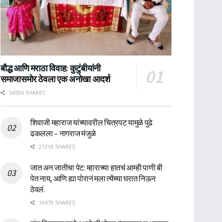
बौद्ध आणि मराठा विवाह: कुटुंबीयांनी
समाजासमोर ठेवला एक अनोखा आदर्श
34504 SHARES
शिवाजी महाराज यांच्यावरील चित्रपट यामुळे पुढे
ढकलला – नागराज मंजुळे
21218 SHARES
जात अन जातीचा पेट: म्हाराच्या हातचं आम्ही पाणी बी
पेत नाय, आणि ह्या पोरानं मला त्येंच्या घरात निऊन
ठेवलं.
19479 SHARES