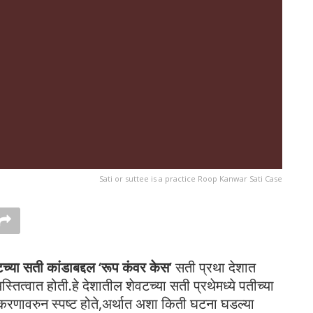
Sati or suttee is a practice Roop Kanwar Sati Case
च्या सती कांडाबद्दल ‘रूप कंवर केस’
सती प्रथा देशात
स्तित्वात होती.हे देशातील शेवटच्या सती प्रथेमध्ये पतीच्या
्रकरणावरुन स्पष्ट होते,अर्थात अशा किती घटना घडल्या