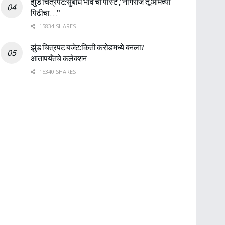
झुंड चित्रपट:सुबोध भावे ची पोस्ट ,”नागराज तू आमच्या
पिढीचा…”
15834 SHARES
झुंड चित्रपट बजेट:किती करोडमध्ये बनला?
आतापर्यँतचे कलेक्शन
15340 SHARES