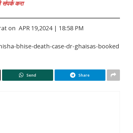
 संपर्क करा
rat on APR 19,2024 | 18:58 PM
nisha-bhise-death-case-dr-ghaisas-booked
Send
Share