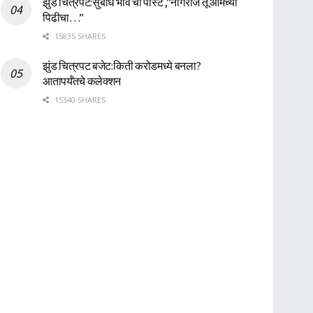
झुंड चित्रपट:सुबोध भावे ची पोस्ट ,”नागराज तू आमच्या
पिढीचा…”
15835 SHARES
झुंड चित्रपट बजेट:किती करोडमध्ये बनला?
आतापर्यँतचे कलेक्शन
15340 SHARES