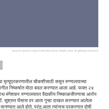
sassoon-panel-report-tanisha-bhise-death-case-dr-ghaisas-booked
च्या मृत्यूप्रकरणातील चौकशीसाठी ससून रुग्णालयाच्या
मागील निष्कर्षात मोठा बदल करण्यात आला आहे. फक्त २४
ाथ मंगेशकर रुग्णालयावर वैद्यकीय निष्काळजीपणाचा आरोप
डॉ. सुश्रुत घैसास वर आता गुन्हा दाखल करण्यात आलेला
 मानण्यात आले होते, परंतु आता त्यांनाच प्रकरणात दोषी