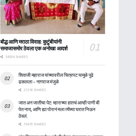
बौद्ध आणि मराठा विवाह: कुटुंबीयांनी
समाजासमोर ठेवला एक अनोखा आदर्श
34504 SHARES
शिवाजी महाराज यांच्यावरील चित्रपट यामुळे पुढे
ढकलला – नागराज मंजुळे
21218 SHARES
जात अन जातीचा पेट: म्हाराच्या हातचं आम्ही पाणी बी
पेत नाय, आणि ह्या पोरानं मला त्येंच्या घरात निऊन
ठेवलं.
19479 SHARES