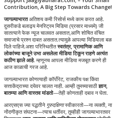
Support Jaaglyabharat.com
,
– Your Small
Contribution, A Big Step Towards Change!
जागल्याभारत
अतिशय कमी रिसोर्स मध्ये काम करत आहे.
दुसरीकडे बलाढ्य मेनस्ट्रिम मिडिया (प्रसार माध्यमे) जी
सातत्याने फेक न्यूज चालवत असतात,आणि शोषित वंचित
समाजाचे प्रश्न दाबत असतात.त्यामुळे आपल्या मिडियाला बळ
दिले पाहिजे.अशा परिस्थितीत
स्वतंत्र, प्रामाणिक आणि
लोकांच्या बाजूने उभा असलेला मीडिया टिकून राहणे अत्यंत
कठीण झाले आहे
. म्हणूनच आपला मीडिया मजबूत करणे ही
आज काळाची गरज आहे.
जागल्याभारत कोणत्याही कॉर्पोरेट, राजकीय पक्ष किंवा
सत्ताकेंद्राच्या दयेवर चालत नाही. आम्ही तुमच्यासाठी
ज्ञान,
बातम्या आणि वास्तव मांडतो
—तेही कोणताही दबाव न घेता.
आरएसएस ज्या पद्धतीने
गुरुदक्षिणा
स्वीकारतो—ना व्यक्ती, ना
नोंदणीकृत संघटना—त्याच धर्तीवर, तुम्हीही जागल्याभारतवर