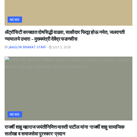
NEWS
ॲट्रॉसिटी कायद्यात दोषसिद्धी वाढवा; साक्षीदार फितूर होऊ नयेत, जलदगती
न्यायालये उभारा – मुख्यमंत्री देवेंद्र फडणवीस
BY
JAAGLYA BHARAT STAFF
JULY 3, 2026
NEWS
राजर्षी शाहू महाराज जयंतीनिमित्त मारुती पाटील यांना ‘राजर्षी शाहू सामाजिक
सलोखा व समाजसेवा पुरस्कार’ प्रदान