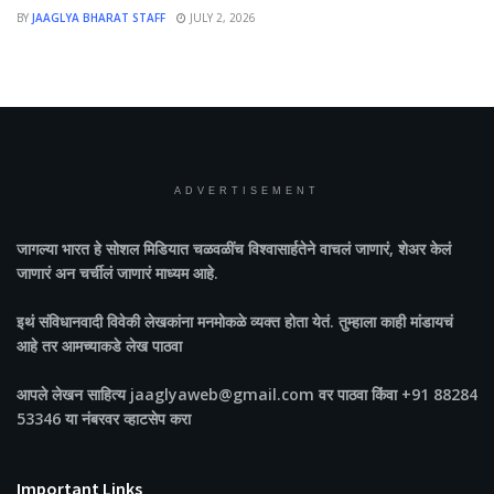
BY
JAAGLYA BHARAT STAFF
JULY 2, 2026
ADVERTISEMENT
जागल्या भारत
हे सोशल मिडियात चळवळींच विश्वासार्हतेने वाचलं जाणारं, शेअर केलं
जाणारं अन चर्चीलं जाणारं माध्यम आहे.
इथं संविधानवादी विवेकी लेखकांना मनमोकळे व्यक्त होता येतं. तुम्हाला काही मांडायचं
आहे तर आमच्याकडे लेख पाठवा
आपले लेखन साहित्य jaaglyaweb@gmail.com वर पाठवा किंवा +91 88284
53346 या नंबरवर व्हाटसेप करा
Important Links