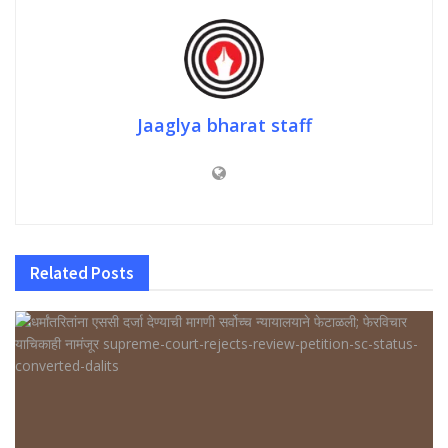
Jaaglya bharat staff
Related
Posts