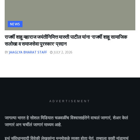
NEWS
राजर्षी शाहू महाराज जयंतीनिमित्त मारुती पाटील यांना ‘राजर्षी शाहू सामाजिक
सलोखा व समाजसेवा पुरस्कार’ प्रदान
BY
JAAGLYA BHARAT STAFF
JULY 2, 2026
ADVERTISEMENT
जागल्या भारत
हे सोशल मिडियात चळवळींच विश्वासार्हतेने वाचलं जाणारं, शेअर केलं
जाणारं अन चर्चीलं जाणारं माध्यम आहे.
इथं संविधानवादी विवेकी लेखकांना मनमोकळे व्यक्त होता येतं. तुम्हाला काही मांडायचं