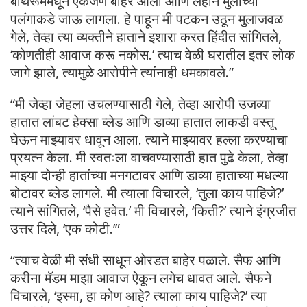
बाथरूममधून एकजण बाहेर आला आणि लहान मुलाच्या
पलंगाकडे जाऊ लागला. हे पाहून मी पटकन उठून मुलाजवळ
गेले, तेव्हा त्या व्यक्तीने हाताने इशारा करत हिंदीत सांगितले,
‘कोणतीही आवाज करू नकोस.’ त्याच वेळी घरातील इतर लोक
जागे झाले, त्यामुळे आरोपीने त्यांनाही धमकावले.”
“मी जेव्हा जेहला उचलण्यासाठी गेले, तेव्हा आरोपी उजव्या
हातात लांबट हेक्सा ब्लेड आणि डाव्या हातात लाकडी वस्तू
घेऊन माझ्यावर धावून आला. त्याने माझ्यावर हल्ला करण्याचा
प्रयत्न केला. मी स्वतःला वाचवण्यासाठी हात पुढे केला, तेव्हा
माझ्या दोन्ही हातांच्या मनगटावर आणि डाव्या हाताच्या मधल्या
बोटावर ब्लेड लागले. मी त्याला विचारले, ‘तुला काय पाहिजे?’
त्याने सांगितले, ‘पैसे हवेत.’ मी विचारले, ‘किती?’ त्याने इंग्रजीत
उत्तर दिले, ‘एक कोटी.’”
“त्याच वेळी मी संधी साधून ओरडत बाहेर पळाले. सैफ आणि
करीना मॅडम माझा आवाज ऐकून लगेच धावत आले. सैफने
विचारले, ‘इस्मा, हा कोण आहे? त्याला काय पाहिजे?’ त्या