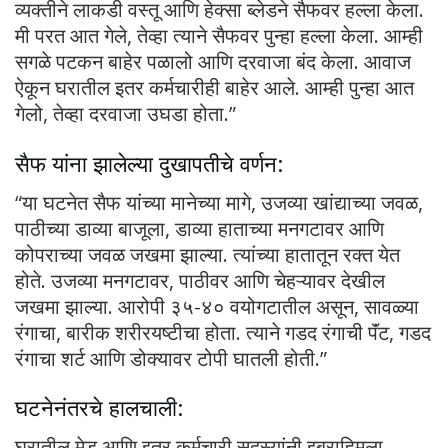
व्यक्तीने लाकडी वस्तू आणि हेक्सा ब्लेडने सैफवर हल्ला केला.
मी परत आत गेले, तेव्हा त्याने सैफवर पुन्हा हल्ला केला. आम्ही
सगळे पटकन बाहेर पळालो आणि दरवाजा बंद केला. आवाज
ऐकून घरातील इतर कर्मचारीही बाहेर आले. आम्ही पुन्हा आत
गेलो, तेव्हा दरवाजा उघडा होता.”
सैफ यांना झालेल्या दुखापतीचे वर्णन:
“या घटनेत सैफ यांच्या मानेच्या मागे, उजव्या खांद्याच्या जवळ,
पाठीच्या डाव्या बाजूला, डाव्या हाताच्या मनगटावर आणि
कोपराच्या जवळ जखमा झाल्या. त्यांच्या हातातून रक्त येत
होते. उजव्या मनगटावर, पाठीवर आणि चेहऱ्यावर देखील
जखमा झाल्या. आरोपी ३५-४० वयोगटातील असून, सावळ्या
रंगाचा, बारीक शरीरयष्टीचा होता. त्याने गडद रंगाची पॅंट, गडद
रंगाचा शर्ट आणि डोक्यावर टोपी घातली होती.”
घटनेनंतरचे हालचाली:
घरातील मेड आणि इतर कर्मचारी सदस्यांनी इब्राहिमला