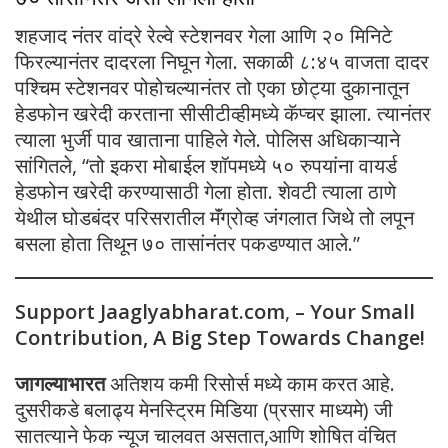
शहजाद नंतर वांद्रे रेल्वे स्टेशनवर गेला आणि २० मिनिटे
फिरल्यानंतर दादरला निघून गेला. सकाळी ८:४५ वाजता दादर
पश्चिम स्टेशनवर पोहोचल्यानंतर तो एका छोट्या दुकानातून
हेडफोन खरेदी करताना सीसीटीव्हीमध्ये कॅप्चर झाला. त्यानंतर
त्याला भुर्जी पाव खाताना पाहिले गेले. पोलिस अधिकाऱ्याने
सांगितले, “तो इकरा मोबाईल शॉपमध्ये ५० रुपयांना वायर्ड
हेडफोन खरेदी करण्यासाठी गेला होता. शेवटी त्याला ठाणे
येथील घोडबंदर परिसरातील मॅंग्रोव्ह जंगलात जिथे तो लपून
बसला होता तिथून ७० तासांनंतर पकडण्यात आले.”
Support Jaaglyabharat.com
,
– Your Small
Contribution, A Big Step Towards Change!
जागल्याभारत
अतिशय कमी रिसोर्स मध्ये काम करत आहे.
दुसरीकडे बलाढ्य मेनस्ट्रिम मिडिया (प्रसार माध्यमे) जी
सातत्याने फेक न्यूज चालवत असतात,आणि शोषित वंचित