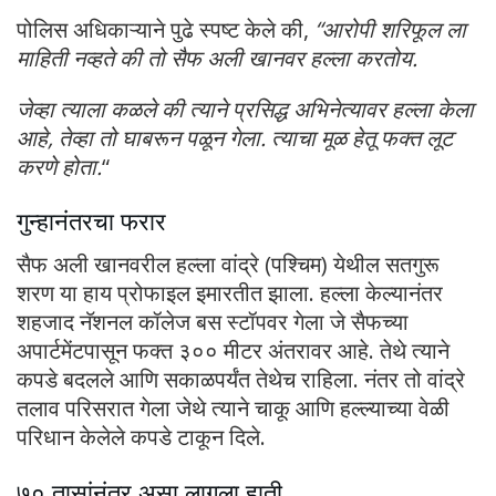
पोलिस अधिकाऱ्याने पुढे स्पष्ट केले की,
“आरोपी शरिफूल ला
माहिती नव्हते की तो सैफ अली खानवर हल्ला करतोय.
जेव्हा त्याला कळले की त्याने प्रसिद्ध अभिनेत्यावर हल्ला केला
आहे, तेव्हा तो घाबरून पळून गेला. त्याचा मूळ हेतू फक्त लूट
करणे होता.
“
गुन्हानंतरचा फरार
सैफ अली खानवरील हल्ला वांद्रे (पश्चिम) येथील सतगुरू
शरण या हाय प्रोफाइल इमारतीत झाला. हल्ला केल्यानंतर
शहजाद नॅशनल कॉलेज बस स्टॉपवर गेला जे सैफच्या
अपार्टमेंटपासून फक्त ३०० मीटर अंतरावर आहे. तेथे त्याने
कपडे बदलले आणि सकाळपर्यंत तेथेच राहिला. नंतर तो वांद्रे
तलाव परिसरात गेला जेथे त्याने चाकू आणि हल्ल्याच्या वेळी
परिधान केलेले कपडे टाकून दिले.
७० तासांनंतर असा लागला हाती