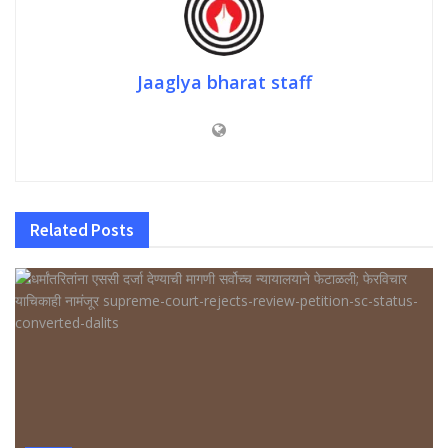
Jaaglya bharat staff
Related
Posts