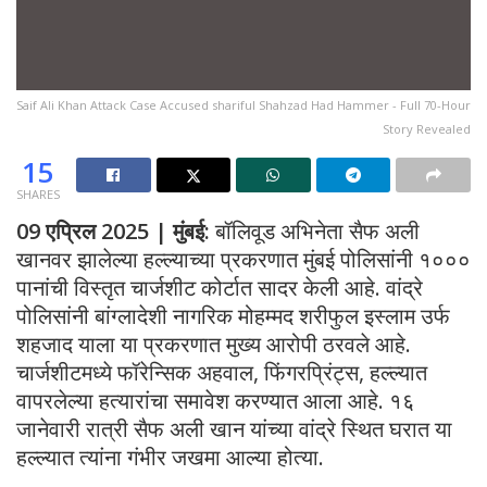
Saif Ali Khan Attack Case Accused shariful Shahzad Had Hammer - Full 70-Hour
Story Revealed
15
SHARES
09 एप्रिल 2025 | मुंबई:
बॉलिवूड अभिनेता सैफ अली
खानवर झालेल्या हल्ल्याच्या प्रकरणात मुंबई पोलिसांनी १०००
पानांची विस्तृत चार्जशीट कोर्टात सादर केली आहे. वांद्रे
पोलिसांनी बांग्लादेशी नागरिक मोहम्मद शरीफुल इस्लाम उर्फ
शहजाद याला या प्रकरणात मुख्य आरोपी ठरवले आहे.
चार्जशीटमध्ये फॉरेन्सिक अहवाल, फिंगरप्रिंट्स, हल्ल्यात
वापरलेल्या हत्यारांचा समावेश करण्यात आला आहे. १६
जानेवारी रात्री सैफ अली खान यांच्या वांद्रे स्थित घरात या
हल्ल्यात त्यांना गंभीर जखमा आल्या होत्या.