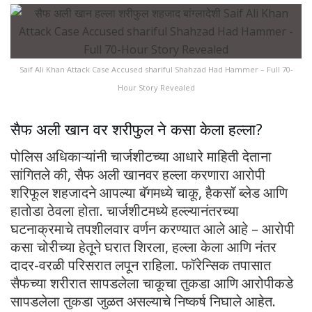
Saif Ali Khan Attack Case Accused shariful Shahzad Had Hammer – Full 70-
Hour Story Revealed
सैफ अली खान वर शरीफुल ने कसा केला हल्ला?
पोलिस अधिकाऱ्यांनी चार्जशीटच्या आधारे माहिती देताना
सांगितले की, सैफ अली खानवर हल्ला करणारा आरोपी
शरिफूल शहजादने आपल्या बॅगमध्ये चाकू, हैकसॉ ब्लेड आणि
हातोडा ठेवला होता. चार्जशीटमध्ये हल्ल्यानंतरच्या
घटनाक्रमाचे तपशीलवार वर्णन करण्यात आले आहे – आरोपी
कसा चोरीच्या हेतूने घरात शिरला, हल्ला केला आणि नंतर
दादर-वरळी परिसरात लपून राहिला. फॉरेन्सिक तपासात
सैफच्या शरीरात सापडलेला चाकूचा तुकडा आणि आरोपीकडे
सापडलेला तुकडा जुळत असल्याचे निष्कर्ष निघाले आहेत.