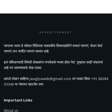
ADVERTISEMENT
जागल्या भारत
हे सोशल मिडियात चळवळींच विश्वासार्हतेने वाचलं जाणारं, शेअर केलं
जाणारं अन चर्चीलं जाणारं माध्यम आहे.
इथं संविधानवादी विवेकी लेखकांना मनमोकळे व्यक्त होता येतं. तुम्हाला काही मांडायचं
आहे तर आमच्याकडे लेख पाठवा
आपले लेखन साहित्य jaaglyaweb@gmail.com वर पाठवा किंवा +91 88284
53346 या नंबरवर व्हाटसेप करा
Important Links
About us