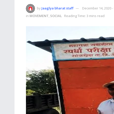
by
Jaaglya bharat staff
December 14, 2020 -
in
MOVEMENT
,
SOCIAL
Reading Time: 3 mins read