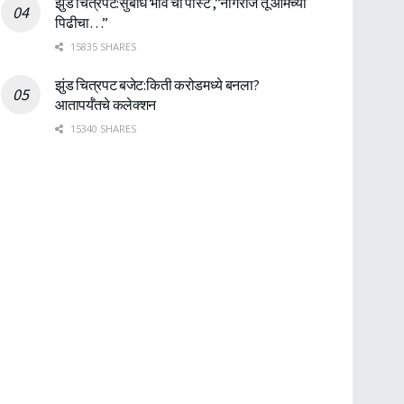
झुंड चित्रपट:सुबोध भावे ची पोस्ट ,”नागराज तू आमच्या
पिढीचा…”
15835 SHARES
झुंड चित्रपट बजेट:किती करोडमध्ये बनला?
आतापर्यँतचे कलेक्शन
15340 SHARES