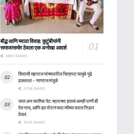
बौद्ध आणि मराठा विवाह: कुटुंबीयांनी
समाजासमोर ठेवला एक अनोखा आदर्श
34505 SHARES
शिवाजी महाराज यांच्यावरील चित्रपट यामुळे पुढे
ढकलला – नागराज मंजुळे
21218 SHARES
जात अन जातीचा पेट: म्हाराच्या हातचं आम्ही पाणी बी
पेत नाय, आणि ह्या पोरानं मला त्येंच्या घरात निऊन
ठेवलं.
19479 SHARES