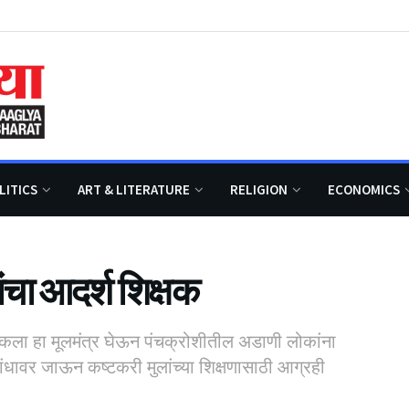
LITICS
ART & LITERATURE
RELIGION
ECONOMICS
ंचा आदर्श शिक्षक
िकला हा मूलमंत्र घेऊन पंचक्रोशीतील अडाणी लोकांना
ा बांधावर जाऊन कष्टकरी मुलांच्या शिक्षणासाठी आग्रही