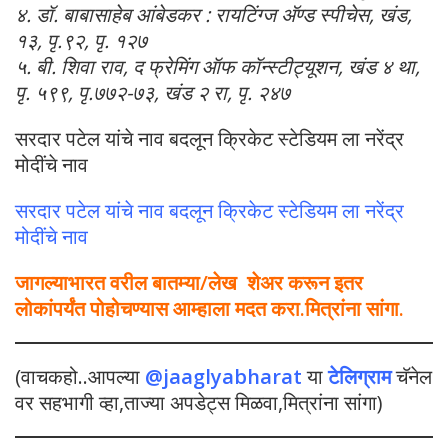
४. डॉ. बाबासाहेब आंबेडकर : रायटिंग्ज अ‍ॅण्ड स्पीचेस, खंड,
१३, पृ.९२, पृ. १२७
५. बी. शिवा राव, द फ्रेमिंग ऑफ कॉन्स्टीट्यूशन, खंड ४ था,
पृ. ५९९, पृ.७७२-७३, खंड २ रा, पृ. २४७
सरदार पटेल यांचे नाव बदलून क्रिकेट स्टेडियम ला नरेंद्र
मोदींचे नाव
सरदार पटेल यांचे नाव बदलून क्रिकेट स्टेडियम ला नरेंद्र
मोदींचे नाव
जागल्याभारत वरील बातम्या/लेख शेअर करून इतर
लोकांपर्यंत पोहोचण्यास आम्हाला मदत करा.मित्रांना सांगा.
(वाचकहो..आपल्या
@jaaglyabharat
या
टेलिग्राम
चॅनेल
वर सहभागी व्हा,ताज्या अपडेट्स मिळवा,मित्रांना सांगा)