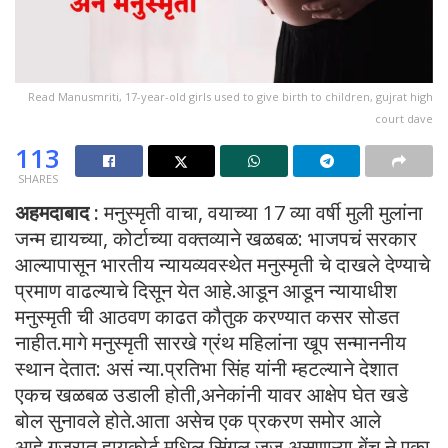
Read Manusmriti, 17-year-old girls used to give birth to children, gujrat high
court dave
113
SHARES
अहमदाबाद :
मनुस्मृती वाचा, वयाच्या 17 व्या वर्षी मुली मुलांना
जन्म द्यायच्या, कोर्टाच्या वक्तव्याने खळबळ: भाजपचं सरकार
आल्यापासून भारतीय न्यायव्यवस्थेत मनुस्मृती चे दाखले देण्याचे
प्रमाण वाढल्याचे दिसून येत आहे.आडून आडून न्यायाधीश
मनुस्मृती ची आठवण काढत कौतुक करण्यात कसर सोडत
नाहीत.मागे मनुस्मृती सारखे ग्रंथ महिलांना खूप सन्माननीय
स्थान देतात: असं न्या.प्रतिभा सिंह यांनी म्हटल्याने देशात
एकच खळबळ उडाली होती,अनेकांनी यावर आक्षेप घेत खडे
बोल सुनावले होते.आता असेच एक प्रकरण समोर आले
आहे.गुजरात हायकोर्ट मधिल सिंगल जज असणाऱ्या बेंच ने एका