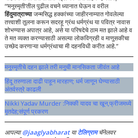
“‘मनुस्मृती’तील पुढील वचने ध्यानात घेऊन व वरील
हिंदुमात्राच्या
जन्मसिद्ध हक्कांच्या जाहीरनाम्यात गोवलेल्या
तत्त्वाशी तुलना करून सदरहू ग्रंथ धर्मग्रंथ या पवित्र नावास
शोभण्यास अपात्र आहे, असे या परिषदेचे ठाम मत झाले आहे व
ते मत व्यक्त करण्यासाठी असल्या लोकविग्रही व माणुसकीचा
उच्छेद करणाऱ्या धर्मग्रंथाचा मी दहनविधी करीत आहे.”
मनुस्मृतीचे दहन झाले तरी मनुची मानसिकता जीवंत आहे
हिंदू तरुणाला दाढी पाहून मारहाण; धर्म जाणून घेण्यासाठी
अंतर्वस्त्रे काढली
Nikki Yadav Murder :निक्की यादव चा खून,फ्रीजमध्ये
मृतदेह;संपूर्ण प्रकरण
आपल्या
@jaaglyabharat
या
टेलिग्राम
चॅनेलवर