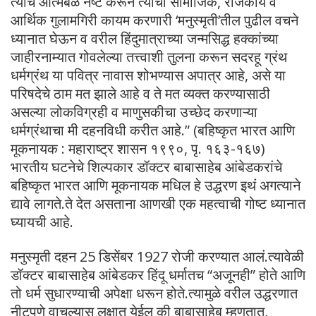
त्यांचे आत्मबळ नष्ट करून त्यांची सामाजिक, राजकीय व
आर्थिक गुलामगिरी कायम करणारी ‘मनुस्मृती’तील पुढील वचने
ध्यानात घेऊन व वरील हिंदुमात्राच्या जन्मसिद्ध हक्कांच्या
जाहीरनाम्यात गोवलेल्या तत्त्वाशी तुलना करून सदरहू ग्रंथ
धर्मग्रंथ या पवित्र नावास शोभण्यास अपात्र आहे, असे या
परिषदेचे ठाम मत झाले आहे व ते मत व्यक्त करण्यासाठी
असल्या लोकविग्रही व माणुसकीचा उच्छेद करणाऱ्या
धर्मग्रंथाचा मी दहनविधी करीत आहे.” (बहिष्कृत भारत आणि
मूकनायक : महाराष्ट्र शासन १९९०, पृ. १६३-१६७)
भारतीय घटनेचे शिल्पकार डॉक्टर बाबासाहेब आंबेडकरांचे
बहिष्कृत भारत आणि मूकनायक मधिल हे उद्धरण इथं अगत्याने
द्यावे लागते.ते देत असताना आणखी एक महत्वाची गोष्ट ध्यानात
घ्यायची आहे.
मनुस्मृती दहन 25 डिसेंबर 1927 रोजी करण्यात आलं.त्यावेळी
डॉक्टर बाबासाहेब आंबेडकर हिंदू धर्मातच “अजूनही” होते आणि
तो धर्म सुधारण्याची अपेक्षा धरून होते.त्यामुळे वरील उद्धरणात
नीटपणे वाचल्यास लक्षात येईल की बाबासाहेब म्हणतात,