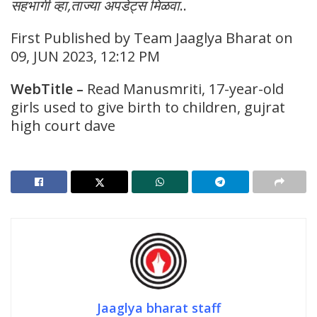
सहभागी व्हा,ताज्या अपडेट्स मिळवा
..
First Published by Team Jaaglya Bharat on
09, JUN 2023, 12:12 PM
WebTitle
–
Read Manusmriti, 17-year-old
girls used to give birth to children, gujrat
high court dave
Jaaglya bharat staff