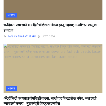
NEWS
भरदिवसा उषा साठे या महिलेची शेतात गोळ्या झाडून हत्या; माळशिरस तालुका
हादरला
BY
JAAGLYA BHARAT STAFF
JULY 7, 2026
NEWS
ॲट्रॉसिटी कायद्यात दोषसिद्धी वाढवा; साक्षीदार फितूर होऊ नयेत, जलदगती
न्यायालये उभारा – मुख्यमंत्री देवेंद्र फडणवीस