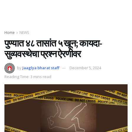
Home
NEWS
पुण्यात ४८ तासांत ५ खून; कायदा-
सुव्यवस्थेचा प्रश्न ऐरणीवर
by
Jaaglya bharat staff
December 5, 2024
Reading Time: 3 mins read