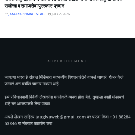
सलोखा व समाजसेवा पुरस्कार’ प्रदान
BY
JAAGLYA BHARAT STAFF
JULY 2, 2026
ADVERTISEMENT
जागल्या भारत
हे सोशल मिडियात चळवळींच विश्वासार्हतेने वाचलं जाणारं, शेअर केलं
जाणारं अन चर्चीलं जाणारं माध्यम आहे.
इथं संविधानवादी विवेकी लेखकांना मनमोकळे व्यक्त होता येतं. तुम्हाला काही मांडायचं
आहे तर आमच्याकडे लेख पाठवा
आपले लेखन साहित्य jaaglyaweb@gmail.com वर पाठवा किंवा +91 88284
53346 या नंबरवर व्हाटसेप करा