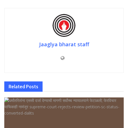
Jaaglya bharat staff
Related
Posts