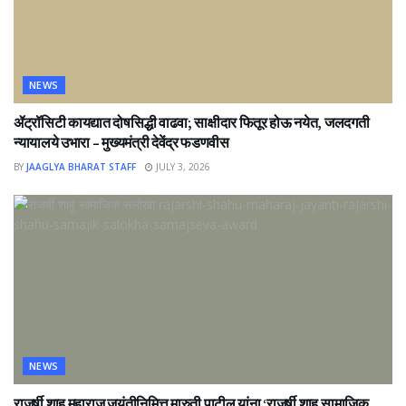
NEWS
ॲट्रॉसिटी कायद्यात दोषसिद्धी वाढवा; साक्षीदार फितूर होऊ नयेत, जलदगती
न्यायालये उभारा – मुख्यमंत्री देवेंद्र फडणवीस
BY
JAAGLYA BHARAT STAFF
JULY 3, 2026
NEWS
राजर्षी शाहू महाराज जयंतीनिमित्त मारुती पाटील यांना ‘राजर्षी शाहू सामाजिक