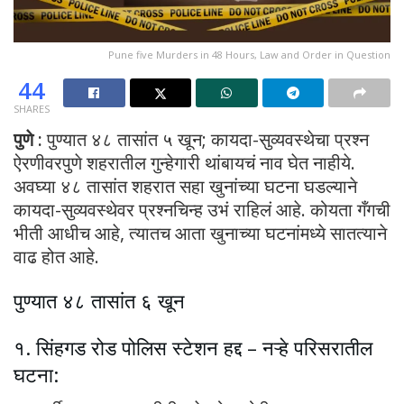
Pune five Murders in 48 Hours, Law and Order in Question
44
SHARES
पुणे :
पुण्यात ४८ तासांत ५ खून; कायदा-सुव्यवस्थेचा प्रश्न
ऐरणीवरपुणे शहरातील गुन्हेगारी थांबायचं नाव घेत नाहीये.
अवघ्या ४८ तासांत शहरात सहा खुनांच्या घटना घडल्याने
कायदा-सुव्यवस्थेवर प्रश्नचिन्ह उभं राहिलं आहे. कोयता गँगची
भीती आधीच आहे, त्यातच आता खुनाच्या घटनांमध्ये सातत्याने
वाढ होत आहे.
पुण्यात ४८ तासांत ६ खून
१. सिंहगड रोड पोलिस स्टेशन हद्द – नऱ्हे परिसरातील
घटना: