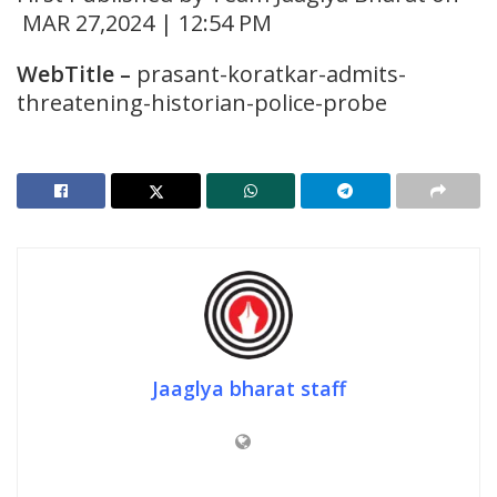
MAR 27,2024 | 12:54 PM
WebTitle
–
prasant-koratkar-admits-
threatening-historian-police-probe
Jaaglya bharat staff