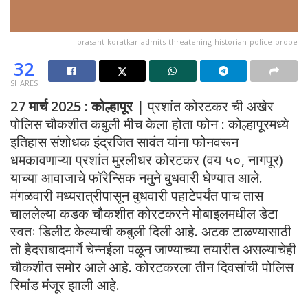
prasant-koratkar-admits-threatening-historian-police-probe
32
SHARES
27 मार्च 2025 : कोल्हापूर |
प्रशांत कोरटकर ची अखेर
पोलिस चौकशीत कबुली मीच केला होता फोन : कोल्हापूरमध्ये
इतिहास संशोधक इंद्रजित सावंत यांना फोनवरून
धमकावणाऱ्या प्रशांत मुरलीधर कोरटकर (वय ५०, नागपूर)
याच्या आवाजाचे फॉरेन्सिक नमुने बुधवारी घेण्यात आले.
मंगळवारी मध्यरात्रीपासून बुधवारी पहाटेपर्यंत पाच तास
चाललेल्या कडक चौकशीत कोरटकरने मोबाइलमधील डेटा
स्वतः डिलीट केल्याची कबुली दिली आहे. अटक टाळण्यासाठी
तो हैदराबादमार्गे चेन्नईला पळून जाण्याच्या तयारीत असल्याचेही
चौकशीत समोर आले आहे. कोरटकरला तीन दिवसांची पोलिस
रिमांड मंजूर झाली आहे.