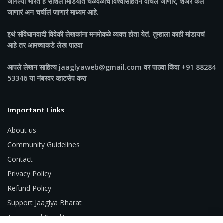
जागल्या भारत
हे सोशल मिडियात चळवळींच विश्वासार्हतेने वाचलं जाणारं, शेअर केलं
जाणारं अन चर्चीलं जाणारं माध्यम आहे.
इथं संविधानवादी विवेकी लेखकांना मनमोकळे व्यक्त होता येतं. तुम्हाला काही मांडायचं
आहे तर आमच्याकडे लेख पाठवा
आपले लेखन साहित्य jaaglyaweb@gmail.com वर पाठवा किंवा +91 88284
53346 या नंबरवर व्हाटसेप करा
Important Links
About us
Community Guidelines
Contact
Privacy Policy
Refund Policy
Support Jaaglya Bharat
Terms and Conditions