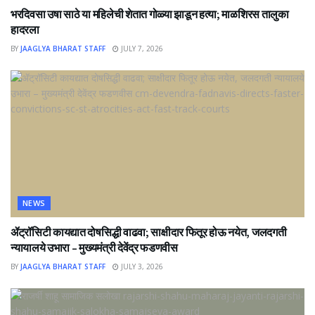
भरदिवसा उषा साठे या महिलेची शेतात गोळ्या झाडून हत्या; माळशिरस तालुका
हादरला
BY
JAAGLYA BHARAT STAFF
JULY 7, 2026
NEWS
ॲट्रॉसिटी कायद्यात दोषसिद्धी वाढवा; साक्षीदार फितूर होऊ नयेत, जलदगती
न्यायालये उभारा – मुख्यमंत्री देवेंद्र फडणवीस
BY
JAAGLYA BHARAT STAFF
JULY 3, 2026