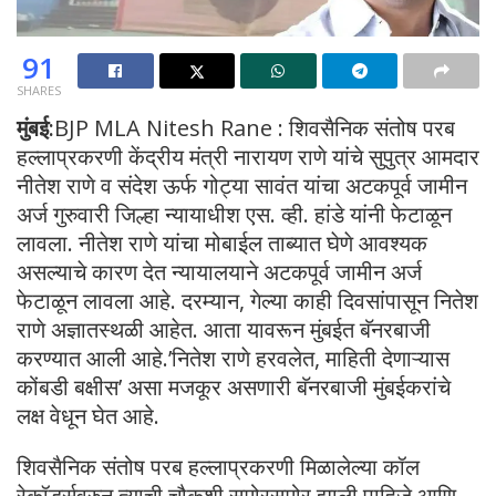
91
SHARES
मुंबई:
BJP MLA Nitesh Rane : शिवसैनिक संतोष परब
हल्लाप्रकरणी केंद्रीय मंत्री नारायण राणे यांचे सुपुत्र आमदार
नीतेश राणे व संदेश ऊर्फ गोट्या सावंत यांचा अटकपूर्व जामीन
अर्ज गुरुवारी जिल्हा न्यायाधीश एस. व्ही. हांडे यांनी फेटाळून
लावला. नीतेश राणे यांचा मोबाईल ताब्यात घेणे आवश्यक
असल्याचे कारण देत न्यायालयाने अटकपूर्व जामीन अर्ज
फेटाळून लावला आहे. दरम्यान, गेल्या काही दिवसांपासून नितेश
राणे अज्ञातस्थळी आहेत. आता यावरून मुंबईत बॅनरबाजी
करण्यात आली आहे.’नितेश राणे हरवलेत, माहिती देणाऱ्यास
कोंबडी बक्षीस’ असा मजकूर असणारी बॅनरबाजी मुंबईकरांचे
लक्ष वेधून घेत आहे.
शिवसैनिक संतोष परब हल्लाप्रकरणी मिळालेल्या कॉल
रेकॉर्ड्सवरुन त्याची चौकशी समोरसमोर झाली पाहिजे आणि