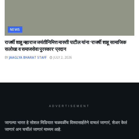
NEWS
राजर्षी शाहू महाराज जयंतीनिमित्त मारुती पाटील यांना ‘राजर्षी शाहू सामाजिक
सलोखा व समाजसेवा पुरस्कार’ प्रदान
BY
JAAGLYA BHARAT STAFF
JULY 2, 2026
ADVERTISEMENT
जागल्या भारत
हे सोशल मिडियात चळवळींच विश्वासार्हतेने वाचलं जाणारं, शेअर केलं
जाणारं अन चर्चीलं जाणारं माध्यम आहे.