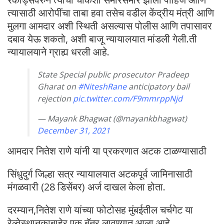
त्यासाठी आरोपींचा ताबा हवा तसेच वडील केंद्रीय मंत्री आणि
मुलगा आमदार अशी स्थिती असल्यास पोलीस आणि तपासावर
दबाव येऊ शकतो, अशी बाजू न्यायालयात मांडली गेली.ती
न्यायालयाने ग्राह्य धरली आहे.
State Special public prosecutor Pradeep
Gharat on
#NiteshRane
anticipatory bail
rejection
pic.twitter.com/F9mmrppNjd
— Mayank Bhagwat (@mayankbhagwat)
December 31, 2021
आमदार नितेश राणे यांनी या प्रकरणात अटक टाळण्यासाठी
सिंधुदुर्ग जिल्हा सत्र न्यायालयात अटकपूर्व जामिनासाठी
मंगळवारी (28 डिसेंबर) अर्ज दाखल केला होता.
दरम्यान,नितेश राणे यांच्या फोटोसह मुंबईतील चर्चगेट या
रेल्वेस्थानकाबाहेर एक बॅनर लावण्यात आला आहे.