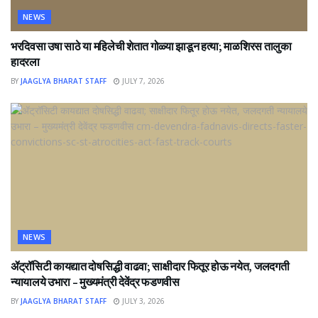
NEWS
भरदिवसा उषा साठे या महिलेची शेतात गोळ्या झाडून हत्या; माळशिरस तालुका
हादरला
BY
JAAGLYA BHARAT STAFF
JULY 7, 2026
NEWS
ॲट्रॉसिटी कायद्यात दोषसिद्धी वाढवा; साक्षीदार फितूर होऊ नयेत, जलदगती
न्यायालये उभारा – मुख्यमंत्री देवेंद्र फडणवीस
BY
JAAGLYA BHARAT STAFF
JULY 3, 2026