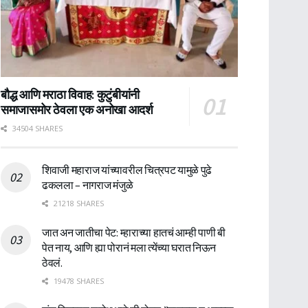
बौद्ध आणि मराठा विवाह: कुटुंबीयांनी
समाजासमोर ठेवला एक अनोखा आदर्श
34504 SHARES
शिवाजी महाराज यांच्यावरील चित्रपट यामुळे पुढे
ढकलला – नागराज मंजुळे
21218 SHARES
जात अन जातीचा पेट: म्हाराच्या हातचं आम्ही पाणी बी
पेत नाय, आणि ह्या पोरानं मला त्येंच्या घरात निऊन
ठेवलं.
19478 SHARES