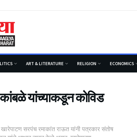
LITICS
ART & LITERATURE
RELIGION
ECONOMICS
 कांबळे यांच्याकडून कोविड
ल खारेपाटण सरपंच रमाकांत राऊत यांनी पत्रकार संतोष