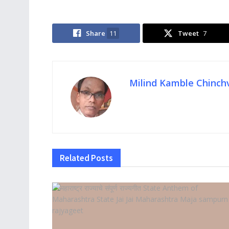
Share
11
Tweet
7
Milind Kamble Chinch
Related
Posts