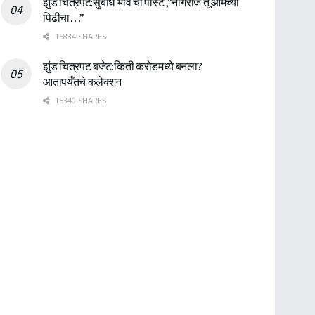
झुंड चित्रपट:सुबोध भावे ची पोस्ट ,”नागराज तू आमच्या
पिढीचा…”
15834 SHARES
झुंड चित्रपट बजेट:किती करोडमध्ये बनला?
आतापर्यँतचे कलेक्शन
15340 SHARES