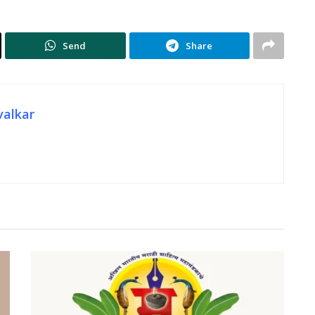
Send
Share
valkar