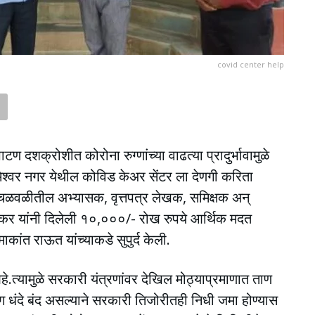
covid center help
ण दशक्रोशीत कोरोना रुग्णांच्या वाढत्या प्रादुर्भावामुळे
श्वर नगर येथील कोविड केअर सेंटर ला देणगी करिता
ी चळवळीतील अभ्यासक, वृत्तपत्र लेखक, समिक्षक अन्
वलकर यांनी दिलेली १०,०००/- रोख रुपये आर्थिक मदत
ांत राऊत यांच्याकडे सुपुर्द केली.
आहे.त्यामुळे सरकारी यंत्रणांवर देखिल मोठ्याप्रमाणात ताण
 धंदे बंद असल्याने सरकारी तिजोरीतही निधी जमा होण्यास