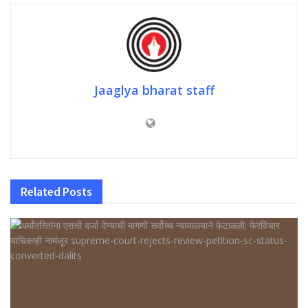
Jaaglya bharat staff
Related
Posts