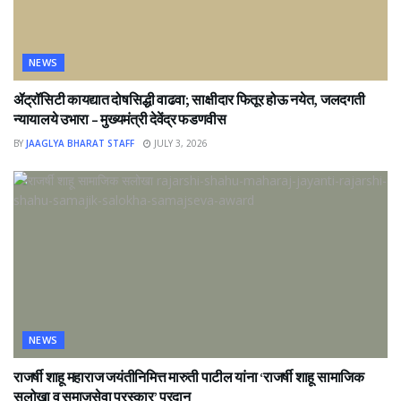
NEWS
ॲट्रॉसिटी कायद्यात दोषसिद्धी वाढवा; साक्षीदार फितूर होऊ नयेत, जलदगती
न्यायालये उभारा – मुख्यमंत्री देवेंद्र फडणवीस
BY
JAAGLYA BHARAT STAFF
JULY 3, 2026
NEWS
राजर्षी शाहू महाराज जयंतीनिमित्त मारुती पाटील यांना ‘राजर्षी शाहू सामाजिक
सलोखा व समाजसेवा पुरस्कार’ प्रदान