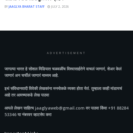
BY
JAAGLYA BHARAT STAFF
JULY 2, 2026
ADVERTISEMENT
जागल्या भारत
हे सोशल मिडियात चळवळींच विश्वासार्हतेने वाचलं जाणारं, शेअर केलं
जाणारं अन चर्चीलं जाणारं माध्यम आहे.
इथं संविधानवादी विवेकी लेखकांना मनमोकळे व्यक्त होता येतं. तुम्हाला काही मांडायचं
आहे तर आमच्याकडे लेख पाठवा
आपले लेखन साहित्य jaaglyaweb@gmail.com वर पाठवा किंवा +91 88284
53346 या नंबरवर व्हाटसेप करा