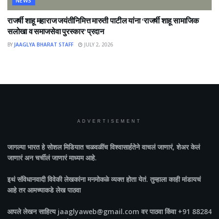
NEWS
राजर्षी शाहू महाराज जयंतीनिमित्त मारुती पाटील यांना ‘राजर्षी शाहू सामाजिक
सलोखा व समाजसेवा पुरस्कार’ प्रदान
BY
JAAGLYA BHARAT STAFF
JULY 2, 2026
ADVERTISEMENT
जागल्या भारत
हे सोशल मिडियात चळवळींच विश्वासार्हतेने वाचलं जाणारं, शेअर केलं
जाणारं अन चर्चीलं जाणारं माध्यम आहे.
इथं संविधानवादी विवेकी लेखकांना मनमोकळे व्यक्त होता येतं. तुम्हाला काही मांडायचं
आहे तर आमच्याकडे लेख पाठवा
आपले लेखन साहित्य jaaglyaweb@gmail.com वर पाठवा किंवा +91 88284