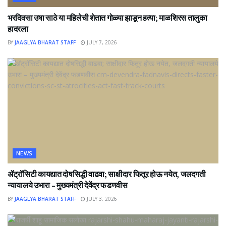
भरदिवसा उषा साठे या महिलेची शेतात गोळ्या झाडून हत्या; माळशिरस तालुका
हादरला
BY
JAAGLYA BHARAT STAFF
JULY 7, 2026
NEWS
ॲट्रॉसिटी कायद्यात दोषसिद्धी वाढवा; साक्षीदार फितूर होऊ नयेत, जलदगती
न्यायालये उभारा – मुख्यमंत्री देवेंद्र फडणवीस
BY
JAAGLYA BHARAT STAFF
JULY 3, 2026