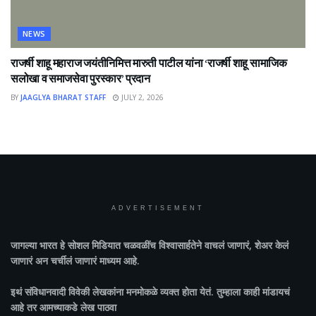
NEWS
राजर्षी शाहू महाराज जयंतीनिमित्त मारुती पाटील यांना ‘राजर्षी शाहू सामाजिक
सलोखा व समाजसेवा पुरस्कार’ प्रदान
BY
JAAGLYA BHARAT STAFF
JULY 2, 2026
ADVERTISEMENT
जागल्या भारत
हे सोशल मिडियात चळवळींच विश्वासार्हतेने वाचलं जाणारं, शेअर केलं
जाणारं अन चर्चीलं जाणारं माध्यम आहे.
इथं संविधानवादी विवेकी लेखकांना मनमोकळे व्यक्त होता येतं. तुम्हाला काही मांडायचं
आहे तर आमच्याकडे लेख पाठवा