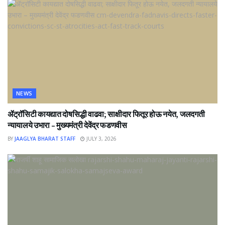
NEWS
ॲट्रॉसिटी कायद्यात दोषसिद्धी वाढवा; साक्षीदार फितूर होऊ नयेत, जलदगती
न्यायालये उभारा – मुख्यमंत्री देवेंद्र फडणवीस
BY
JAAGLYA BHARAT STAFF
JULY 3, 2026