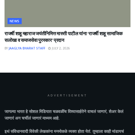
NEWS
राजर्षी शाहू महाराज जयंतीनिमित्त मारुती पाटील यांना ‘राजर्षी शाहू सामाजिक
सलोखा व समाजसेवा पुरस्कार’ प्रदान
BY
JAAGLYA BHARAT STAFF
JULY 2, 2026
ADVERTISEMENT
जागल्या भारत
हे सोशल मिडियात चळवळींच विश्वासार्हतेने वाचलं जाणारं, शेअर केलं
जाणारं अन चर्चीलं जाणारं माध्यम आहे.
इथं संविधानवादी विवेकी लेखकांना मनमोकळे व्यक्त होता येतं. तुम्हाला काही मांडायचं