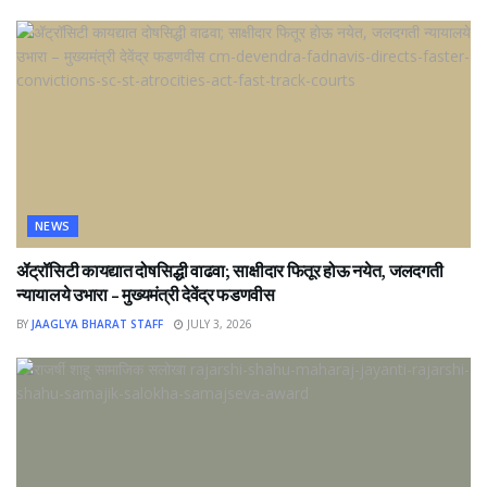
NEWS
ॲट्रॉसिटी कायद्यात दोषसिद्धी वाढवा; साक्षीदार फितूर होऊ नयेत, जलदगती
न्यायालये उभारा – मुख्यमंत्री देवेंद्र फडणवीस
BY
JAAGLYA BHARAT STAFF
JULY 3, 2026