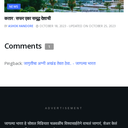
NEWS
कतार : सफर एका समृद्ध देशाची
BY
ASHOK HANDORE
OCTOBER 18, 2023 - UPDATED ON OCTOBER 25, 2023
Comments
1
Pingback:
जागृतीचा अग्नी अखंड तेवत ठेवा.. - जागल्या भारत
ADVERTISEMENT
जागल्या भारत
हे सोशल मिडियात चळवळींच विश्वासार्हतेने वाचलं जाणारं, शेअर केलं