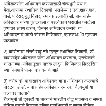
आंबेडकरांना अभिवादन करण्यासाठी चैत्यभुमी येथे न
येता,आपल्या स्थानिक ठिकाणी असलेल्या ( उदा.शहर,गाव,
वार्ड, परिसर,बुद्ध विहार, स्मारक इत्यादी) डाॅ. बाबासाहेब
आंबेडकर यांच्या पुतळ्याला व प्रत्येकाने घरातील फोटोला
पुष्पहार अर्पण करुन, विनम्र अभिवादन करावे. या
अभिवादनाचे फोटो सोशल मिडियावर, व्हाट्सअॅप ग्रुपवर
पाठवावेत.
2) कोरोनाचा संसर्ग वाढू नये म्हणून स्थानिक ठिकाणी, डॉ.
बाबासाहेब आंबेडकर यांना अभिवादन करताना, प्रत्येकाने
शासनाच्या आदेशानुसार मास्क लावुन, फिजिकल डिस्टंसिंग
च्या नियमांचे पालन करावयाचे आहे.
3) तसेच डॉ. बाबासाहेब आंबेडकर यांना अभिवादन करण्याचे
पोस्टकार्ड डाॅ. बाबासाहेब आंबेडकर स्मारक, चैत्यभुमी या
पत्त्यावर पाठवावे.
चैत्यभूमी ची ट्रस्टी या नात्याने भारतीय बौद्ध महासभा व समता
सैनिक दलाचे निवडक वरिष्ठ पदाधिकारी व समता सैनिक