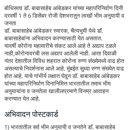
बोधिसत्व डाॅ. बाबासाहेब आंबेडकर यांच्या महापरिनिर्वाण दिनी
दरवर्षी 1 ते 6 डिसेंबर रोजी देशभरातुन लाखों भीम अनुयायी व
जनता
डाॅ. बाबासाहेब आंबेडकर स्मारक, चैत्यभुमी येथे डॉ.
बाबासाहेबांना अभिवादन करण्यासाठी येत असतात.
यावर्षी कोरोना महामारीचे संकट आले आहे ते अद्याप टळले
नाही,कोरोनावरची लस अद्याप आलेली नाही. आता दिवाळी
नंतर देशातील विविध शहरात कोरोना रुग्ण संख्येमध्ये वाढ होत
असल्याचे निदर्शनास आले आहे. मुंबईत सुध्दा रुग्ण संख्येत वाढ
होत आहे. याचे गांभीर्य लक्षात घेवुन डॉ. बाबासाहेब आंबेडकर
यांच्या महापरिनिर्वाण दिनानिमित्त भारतातील तमाम भीम
अनुयायांना व जनतेला खालीलप्रमाणे विनम्र आवाहन
करण्यात येत आहे.
अभिवादन पोस्टकार्ड
1) भारतातील सर्व भीम अनुयायी व जनतेने डाॅ. बाबासाहेब