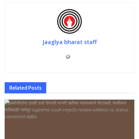
Jaaglya bharat staff
Related
Posts