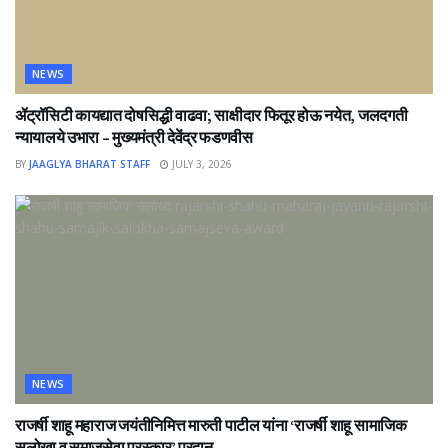
NEWS
ॲट्रॉसिटी कायद्यात दोषसिद्धी वाढवा; साक्षीदार फितूर होऊ नयेत, जलदगती
न्यायालये उभारा – मुख्यमंत्री देवेंद्र फडणवीस
BY
JAAGLYA BHARAT STAFF
JULY 3, 2026
NEWS
राजर्षी शाहू महाराज जयंतीनिमित्त मारुती पाटील यांना ‘राजर्षी शाहू सामाजिक
सलोखा व समाजसेवा पुरस्कार’ प्रदान