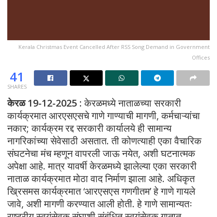
Kerala Christmas Event Cancelled After RSS Song Demand in Government
Offices
41
SHARES
केरळ 19-12-2025 :
केरळमध्ये नाताळच्या सरकारी
कार्यक्रमात आरएसएसचे गाणे गाण्याची मागणी, कर्मचाऱ्यांचा
नकार; कार्यक्रम रद्द सरकारी कार्यालये ही सामान्य
नागरिकांच्या सेवेसाठी असतात. ती कोणत्याही एका वैचारिक
संघटनेचा मंच म्हणून वापरली जाऊ नयेत, अशी घटनात्मक
अपेक्षा आहे. मात्र यावर्षी केरळमध्ये झालेल्या एका सरकारी
नाताळ कार्यक्रमात मोठा वाद निर्माण झाला आहे. अधिकृत
ख्रिसमस कार्यक्रमात ‘आरएसएस गणगीतम’ हे गाणे गायले
जावे, अशी मागणी करण्यात आली होती. हे गाणे सामान्यतः
राष्ट्रीय स्वयंसेवक संघाशी संबंधित स्वयंसेवक गातात.