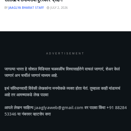
BY
JAAGLYA BHARAT STAFF
JULY 2, 2026
ADVERTISEMENT
जागल्या भारत
हे सोशल मिडियात चळवळींच विश्वासार्हतेने वाचलं जाणारं, शेअर केलं
जाणारं अन चर्चीलं जाणारं माध्यम आहे.
इथं संविधानवादी विवेकी लेखकांना मनमोकळे व्यक्त होता येतं. तुम्हाला काही मांडायचं
आहे तर आमच्याकडे लेख पाठवा
आपले लेखन साहित्य jaaglyaweb@gmail.com वर पाठवा किंवा +91 88284
53346 या नंबरवर व्हाटसेप करा