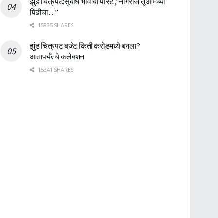
झुंड चित्रपट:सुबोध भावे ची पोस्ट ,”नागराज तू आमच्या
पिढीचा…”
15835 SHARES
झुंड चित्रपट बजेट:किती करोडमध्ये बनला?
आतापर्यँतचे कलेक्शन
15341 SHARES