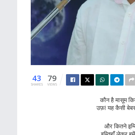
43
79
SHARES
VIEWS
कौन है मासूम कित
उफ़! यह कैसी बेबस
और कितने इम्तिह
इम्तिहाँ लेकर ह