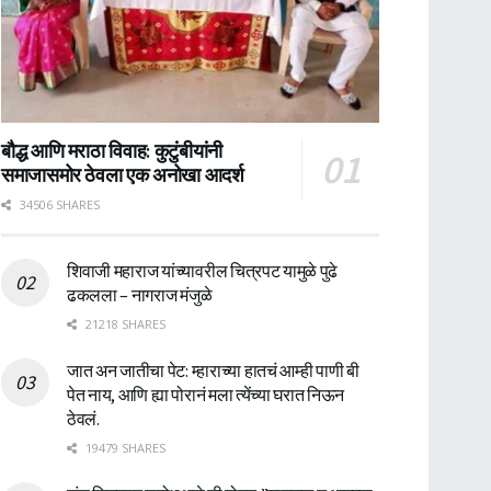
बौद्ध आणि मराठा विवाह: कुटुंबीयांनी
समाजासमोर ठेवला एक अनोखा आदर्श
34506 SHARES
शिवाजी महाराज यांच्यावरील चित्रपट यामुळे पुढे
ढकलला – नागराज मंजुळे
21218 SHARES
जात अन जातीचा पेट: म्हाराच्या हातचं आम्ही पाणी बी
पेत नाय, आणि ह्या पोरानं मला त्येंच्या घरात निऊन
ठेवलं.
19479 SHARES