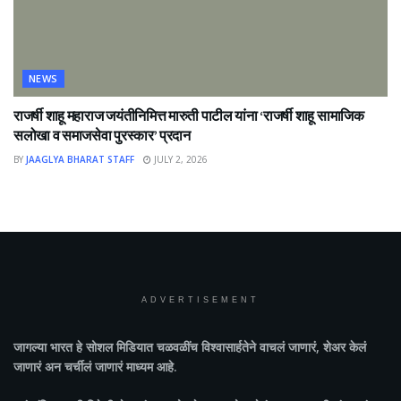
NEWS
राजर्षी शाहू महाराज जयंतीनिमित्त मारुती पाटील यांना ‘राजर्षी शाहू सामाजिक
सलोखा व समाजसेवा पुरस्कार’ प्रदान
BY
JAAGLYA BHARAT STAFF
JULY 2, 2026
ADVERTISEMENT
जागल्या भारत
हे सोशल मिडियात चळवळींच विश्वासार्हतेने वाचलं जाणारं, शेअर केलं
जाणारं अन चर्चीलं जाणारं माध्यम आहे.