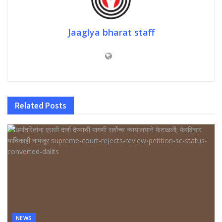
Jaaglya bharat staff
Related
Posts
NEWS