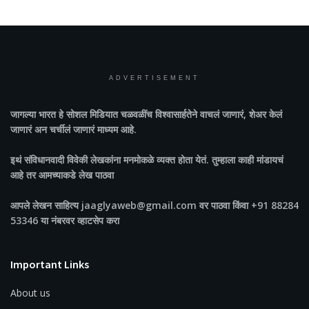
ADVERTISEMENT
जागल्या भारत
हे सोशल मिडियात चळवळींच विश्वासार्हतेने वाचलं जाणारं, शेअर केलं
जाणारं अन चर्चीलं जाणारं माध्यम आहे.
इथं संविधानवादी विवेकी लेखकांना मनमोकळे व्यक्त होता येतं. तुम्हाला काही मांडायचं
आहे तर आमच्याकडे लेख पाठवा
आपले लेखन साहित्य jaaglyaweb@gmail.com वर पाठवा किंवा +91 88284
53346 या नंबरवर व्हाटसेप करा
Important Links
About us