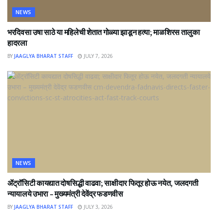
NEWS
भरदिवसा उषा साठे या महिलेची शेतात गोळ्या झाडून हत्या; माळशिरस तालुका
हादरला
BY
JAAGLYA BHARAT STAFF
JULY 7, 2026
NEWS
ॲट्रॉसिटी कायद्यात दोषसिद्धी वाढवा; साक्षीदार फितूर होऊ नयेत, जलदगती
न्यायालये उभारा – मुख्यमंत्री देवेंद्र फडणवीस
BY
JAAGLYA BHARAT STAFF
JULY 3, 2026