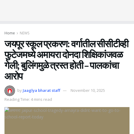
Home
NEWS
जयपूर स्कूल प्रकरण: वर्गातील सीसीटीव्ही
फुटेजमध्ये अमायरा दोनदा शिक्षिकांजवळ
गेली; बुलिंगमुळे त्रस्त होती – पालकांचा
आरोप
by
Jaaglya bharat staff
November 10, 2025
Reading Time: 4 mins read