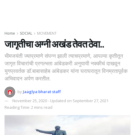
Home
SOCIAL
MOVEMENT
जागृतीचा अग्नी अखंड तेवत ठेवा..
भीमजयंती ज्याप्रमाणे संपन्न झाली त्याचप्रमाणे, आपल्या कृतीतून
जागृत विचारांची प्रगल्भता आंबेडकरी अनुयायी नक्कीचं दाखवून
युगप्रवर्तक डॉ.बाबासाहेब आंबेडकर यांना घराघरातून विनम्रतापूर्वक
अभिवादन अर्पण करतील.
by
Jaaglya bharat staff
November 25, 2020 - Updated on September 27, 2021
Reading Time: 2 mins read