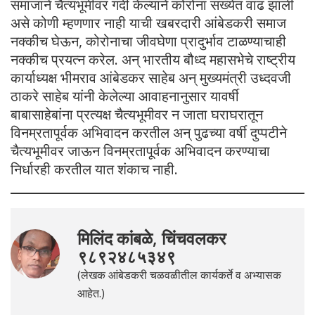
समाजांने चैत्यभूमीवर गर्दी केल्यांने कोरोना संख्येत वाढ झाली
असे कोणी म्हणणार नाही याची खबरदारी आंबेडकरी समाज
नक्कीच घेऊन, कोरोनाचा जीवघेणा प्रादुर्भाव टाळण्याचाही
नक्कीच प्रयत्न करेल. अन् भारतीय बौध्द महासभेचे राष्ट्रीय
कार्याध्यक्ष भीमराव आंबेडकर साहेब अन् मुख्यमंत्री उध्दवजी
ठाकरे साहेब यांनी केलेल्या आवाहनानुसार यावर्षी
बाबासाहेबांना प्रत्यक्ष चैत्यभूमीवर न जाता घराघरातून
विनम्रतापूर्वक अभिवादन करतील अन् पुढच्या वर्षी दुप्पटीने
चैत्यभूमीवर जाऊन विनम्रतापूर्वक अभिवादन करण्याचा
निर्धारही करतील यात शंकाच नाही.
मिलिंद कांबळे, चिंचवलकर
९८९२४८५३४९
(लेखक आंबेडकरी चळवळीतील कार्यकर्ते व अभ्यासक
आहेत.)