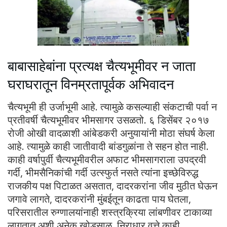
बाबासाहेबांना प्रत्यक्ष चैत्यभूमीवर न जाता
घराघरातून विनम्रतापूर्वक अभिवादन
चैत्यभूमी ही उर्जाभूमी आहे. त्यामुळे कसल्याही संकटाची पर्वा न
प्रतीवर्षी चैत्यभूमीवर भीमसागर उसळतो. ६ डिसेंबर २०१७
रोजी ओखी वादळाशी आंबेडकरी अनुयायांनी मोठा संघर्ष केला
आहे. त्यामुळे काही जातीवादी बांडगुळांना ते सहन होत नाही.
काही वर्षापुर्वी चैत्यभूमीवरील अफाट भीमसागराला उपद्रवी
गर्दी, भीमसैनिकांची गर्दी उत्स्फुर्त नसते त्यांना इच्छेविरुद्ध
राजकीय पक्ष पिटाळत असतात, दादरकरांना जीव मुठीत घेऊन
जगावे लागते, दादरकरांनी मुंबईतून काढता पाय घेतला,
परिसरातील रुग्णालयांनाही शस्त्रक्रिया लांबणीवर टाकाव्या
लागतात अशी अनेक खोडसाळ, निराधार वृत्ते काही