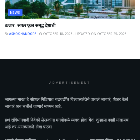
NEWS
कतार : सफर एका समृद्ध देशाची
BY
ASHOK HANDORE
OCTOBER 18, 2023 - UPDATED ON OCTOBER 25, 2023
ADVERTISEMENT
जागल्या भारत
हे सोशल मिडियात चळवळींच विश्वासार्हतेने वाचलं जाणारं, शेअर केलं
जाणारं अन चर्चीलं जाणारं माध्यम आहे.
इथं संविधानवादी विवेकी लेखकांना मनमोकळे व्यक्त होता येतं. तुम्हाला काही मांडायचं
आहे तर आमच्याकडे लेख पाठवा