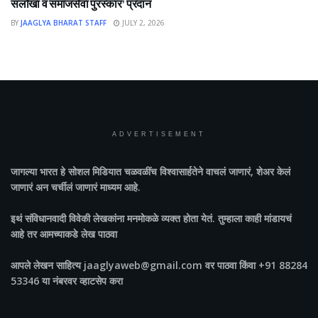
सलोखा व समाजसेवा पुरस्कार’ प्रदान
BY
JAAGLYA BHARAT STAFF
JULY 2, 2026
ADVERTISEMENT
जागल्या भारत
हे सोशल मिडियात चळवळींच विश्वासार्हतेने वाचलं जाणारं, शेअर केलं
जाणारं अन चर्चीलं जाणारं माध्यम आहे.
इथं संविधानवादी विवेकी लेखकांना मनमोकळे व्यक्त होता येतं. तुम्हाला काही मांडायचं
आहे तर आमच्याकडे लेख पाठवा
आपले लेखन साहित्य jaaglyaweb@gmail.com वर पाठवा किंवा +91 88284
53346 या नंबरवर व्हाटसेप करा