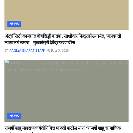
NEWS
ॲट्रॉसिटी कायद्यात दोषसिद्धी वाढवा; साक्षीदार फितूर होऊ नयेत, जलदगती
न्यायालये उभारा – मुख्यमंत्री देवेंद्र फडणवीस
BY
JAAGLYA BHARAT STAFF
JULY 3, 2026
NEWS
राजर्षी शाहू महाराज जयंतीनिमित्त मारुती पाटील यांना ‘राजर्षी शाहू सामाजिक