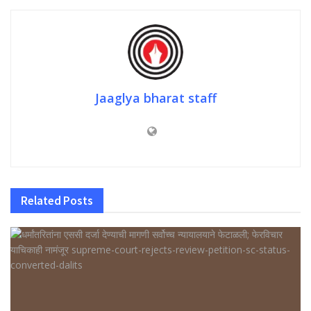
Jaaglya bharat staff
Related
Posts