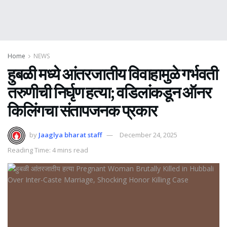
Home
NEWS
हुबळी मध्ये आंतरजातीय विवाहामुळे गर्भवती
तरुणीची निर्घृण हत्या; वडिलांकडून ऑनर
किलिंगचा संतापजनक प्रकार
by
Jaaglya bharat staff
December 24, 2025
Reading Time: 4 mins read