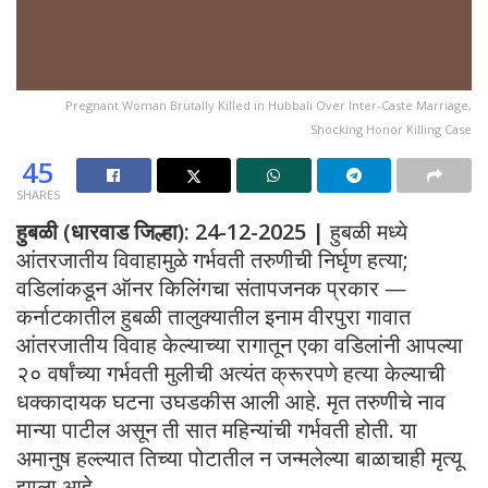
Pregnant Woman Brutally Killed in Hubbali Over Inter-Caste Marriage,
Shocking Honor Killing Case
45
SHARES
हुबळी (धारवाड जिल्हा): 24-12-2025 |
हुबळी मध्ये
आंतरजातीय विवाहामुळे गर्भवती तरुणीची निर्घृण हत्या;
वडिलांकडून ऑनर किलिंगचा संतापजनक प्रकार —
कर्नाटकातील हुबळी तालुक्यातील इनाम वीरपुरा गावात
आंतरजातीय विवाह केल्याच्या रागातून एका वडिलांनी आपल्या
२० वर्षांच्या गर्भवती मुलीची अत्यंत क्रूरपणे हत्या केल्याची
धक्कादायक घटना उघडकीस आली आहे. मृत तरुणीचे नाव
मान्या पाटील असून ती सात महिन्यांची गर्भवती होती. या
अमानुष हल्ल्यात तिच्या पोटातील न जन्मलेल्या बाळाचाही मृत्यू
झाला आहे.