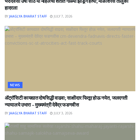
भरदिवसा उषा साठे या महिलेची शेतात गोळ्या झाडून हत्या; माळशिरस तालुका
हादरला
BY
JAAGLYA BHARAT STAFF
JULY 7, 2026
NEWS
ॲट्रॉसिटी कायद्यात दोषसिद्धी वाढवा; साक्षीदार फितूर होऊ नयेत, जलदगती
न्यायालये उभारा – मुख्यमंत्री देवेंद्र फडणवीस
BY
JAAGLYA BHARAT STAFF
JULY 3, 2026