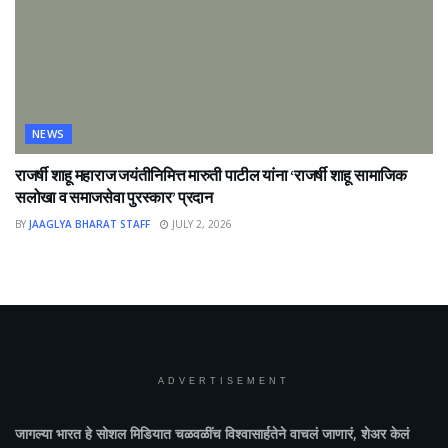
NEWS
राजर्षी शाहू महाराज जयंतीनिमित्त मारुती पाटील यांना ‘राजर्षी शाहू सामाजिक
सलोखा व समाजसेवा पुरस्कार’ प्रदान
BY
JAAGLYA BHARAT STAFF
JULY 2, 2026
ADVERTISEMENT
जागल्या भारत
हे सोशल मिडियात चळवळींच विश्वासार्हतेने वाचलं जाणारं, शेअर केलं