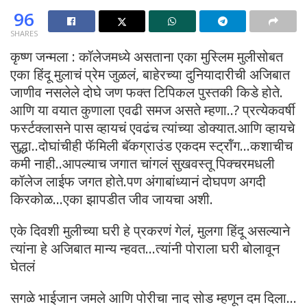
96
SHARES
कृष्ण जन्मला : कॉलेजमध्ये असताना एका मुस्लिम मुलीसोबत
एका हिंदू मुलाचं प्रेम जुळलं, बाहेरच्या दुनियादारीची अजिबात
जाणीव नसलेले दोघे जण फक्त टिपिकल पुस्तकी किडे होते.
आणि या वयात कुणाला एवढी समज असते म्हणा..? प्रत्येकवर्षी
फर्स्टक्लासने पास व्हायचं एवढंच त्यांच्या डोक्यात.आणि व्हायचे
सुद्धा..दोघांचीही फॅमिली बॅकग्राउंड एकदम स्ट्रॉंग…कशाचीच
कमी नाही..आपल्याच जगात चांगलं सुखवस्तू पिक्चरमधली
कॉलेज लाईफ जगत होते.पण अंगाबांध्यानं दोघपण अगदी
किरकोळ…एका झापडीत जीव जायचा अशी.
एके दिवशी मुलीच्या घरी हे प्रकरणं गेलं, मुलगा हिंदू असल्याने
त्यांना हे अजिबात मान्य न्हवत…त्यांनी पोराला घरी बोलावून
घेतलं
सगळे भाईजान जमले आणि पोरीचा नाद सोड म्हणून दम दिला…