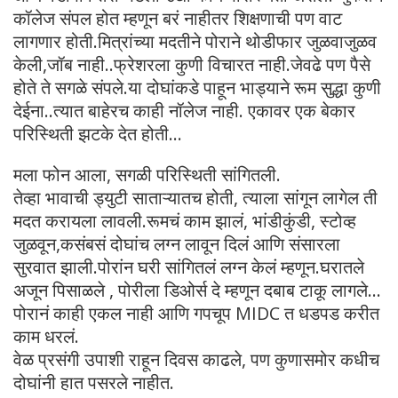
कॉलेज संपल होत म्हणून बरं नाहीतर शिक्षणाची पण वाट
लागणार होती.मित्रांच्या मदतीने पोराने थोडीफार जुळवाजुळव
केली,जॉब नाही..फ्रेशरला कुणी विचारत नाही.जेवढे पण पैसे
होते ते सगळे संपले.या दोघांकडे पाहून भाड्याने रूम सुद्धा कुणी
देईना..त्यात बाहेरच काही नॉलेज नाही. एकावर एक बेकार
परिस्थिती झटके देत होती…
मला फोन आला, सगळी परिस्थिती सांगितली.
तेव्हा भावाची ड्युटी साताऱ्यातच होती, त्याला सांगून लागेल ती
मदत करायला लावली.रूमचं काम झालं, भांडीकुंडी, स्टोव्ह
जुळवून,कसंबसं दोघांच लग्न लावून दिलं आणि संसारला
सुरवात झाली.पोरांन घरी सांगितलं लग्न केलं म्हणून.घरातले
अजून पिसाळले , पोरीला डिओर्स दे म्हणून दबाब टाकू लागले…
पोरानं काही एकल नाही आणि गपचूप MIDC त धडपड करीत
काम धरलं.
वेळ प्रसंगी उपाशी राहून दिवस काढले, पण कुणासमोर कधीच
दोघांनी हात पसरले नाहीत.