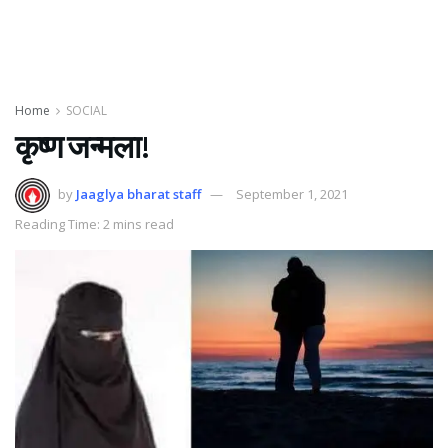
Home
SOCIAL
कृष्ण जन्मला!
by
Jaaglya bharat staff
September 1, 2021
Reading Time: 2 mins read