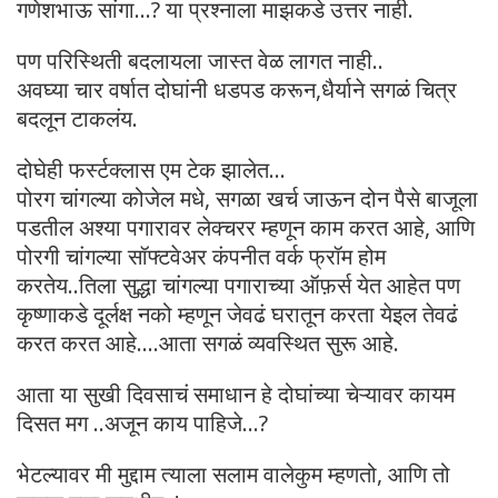
गणेशभाऊ सांगा…? या प्रश्नाला माझकडे उत्तर नाही.
पण परिस्थिती बदलायला जास्त वेळ लागत नाही..
अवघ्या चार वर्षात दोघांनी धडपड करून,धैर्याने सगळं चित्र
बदलून टाकलंय.
दोघेही फर्स्टक्लास एम टेक झालेत…
पोरग चांगल्या कोजेल मधे, सगळा खर्च जाऊन दोन पैसे बाजूला
पडतील अश्या पगारावर लेक्चरर म्हणून काम करत आहे, आणि
पोरगी चांगल्या सॉफ्टवेअर कंपनीत वर्क फ्रॉम होम
करतेय..तिला सुद्धा चांगल्या पगाराच्या ऑफ़र्स येत आहेत पण
कृष्णाकडे दूर्लक्ष नको म्हणून जेवढं घरातून करता येइल तेवढं
करत करत आहे….आता सगळं व्यवस्थित सुरू आहे.
आता या सुखी दिवसाचं समाधान हे दोघांच्या चेऱ्यावर कायम
दिसत मग ..अजून काय पाहिजे…?
भेटल्यावर मी मुद्दाम त्याला सलाम वालेकुम म्हणतो, आणि तो