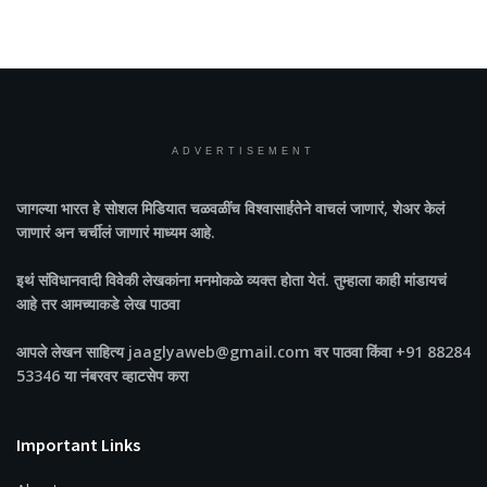
ADVERTISEMENT
जागल्या भारत
हे सोशल मिडियात चळवळींच विश्वासार्हतेने वाचलं जाणारं, शेअर केलं
जाणारं अन चर्चीलं जाणारं माध्यम आहे.
इथं संविधानवादी विवेकी लेखकांना मनमोकळे व्यक्त होता येतं. तुम्हाला काही मांडायचं
आहे तर आमच्याकडे लेख पाठवा
आपले लेखन साहित्य jaaglyaweb@gmail.com वर पाठवा किंवा +91 88284
53346 या नंबरवर व्हाटसेप करा
Important Links