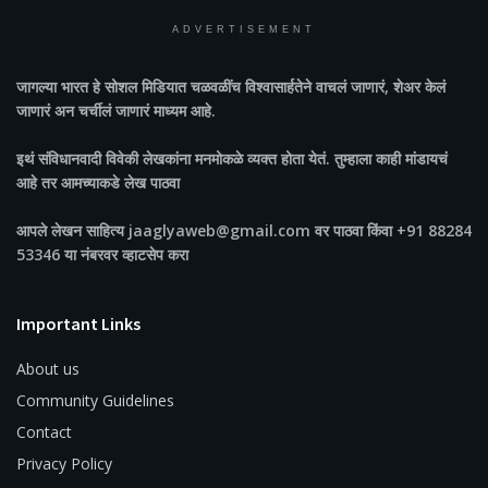
ADVERTISEMENT
जागल्या भारत
हे सोशल मिडियात चळवळींच विश्वासार्हतेने वाचलं जाणारं, शेअर केलं
जाणारं अन चर्चीलं जाणारं माध्यम आहे.
इथं संविधानवादी विवेकी लेखकांना मनमोकळे व्यक्त होता येतं. तुम्हाला काही मांडायचं
आहे तर आमच्याकडे लेख पाठवा
आपले लेखन साहित्य jaaglyaweb@gmail.com वर पाठवा किंवा +91 88284
53346 या नंबरवर व्हाटसेप करा
Important Links
About us
Community Guidelines
Contact
Privacy Policy