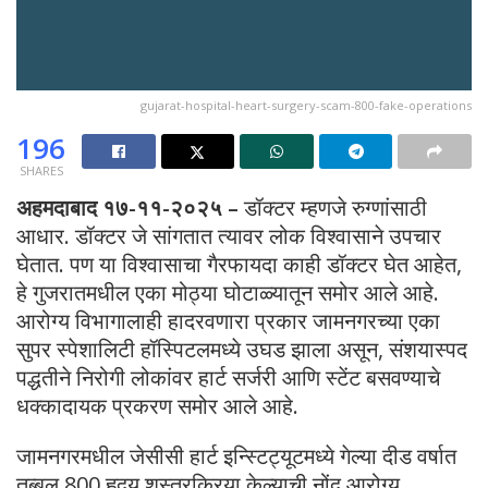
gujarat-hospital-heart-surgery-scam-800-fake-operations
196
SHARES
अहमदाबाद १७-११-२०२५ –
डॉक्टर म्हणजे रुग्णांसाठी
आधार. डॉक्टर जे सांगतात त्यावर लोक विश्वासाने उपचार
घेतात. पण या विश्वासाचा गैरफायदा काही डॉक्टर घेत आहेत,
हे गुजरातमधील एका मोठ्या घोटाळ्यातून समोर आले आहे.
आरोग्य विभागालाही हादरवणारा प्रकार जामनगरच्या एका
सुपर स्पेशालिटी हॉस्पिटलमध्ये उघड झाला असून, संशयास्पद
पद्धतीने निरोगी लोकांवर हार्ट सर्जरी आणि स्टेंट बसवण्याचे
धक्कादायक प्रकरण समोर आले आहे.
जामनगरमधील जेसीसी हार्ट इन्स्टिट्यूटमध्ये गेल्या दीड वर्षात
तब्बल 800 हृदय शस्त्रक्रिया केल्याची नोंद आरोग्य