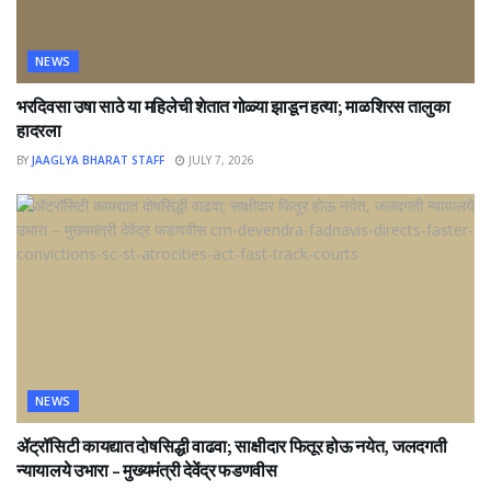
NEWS
भरदिवसा उषा साठे या महिलेची शेतात गोळ्या झाडून हत्या; माळशिरस तालुका
हादरला
BY
JAAGLYA BHARAT STAFF
JULY 7, 2026
NEWS
ॲट्रॉसिटी कायद्यात दोषसिद्धी वाढवा; साक्षीदार फितूर होऊ नयेत, जलदगती
न्यायालये उभारा – मुख्यमंत्री देवेंद्र फडणवीस