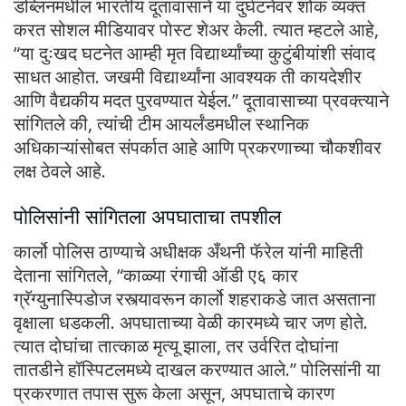
डब्लिनमधील भारतीय दूतावासाने या दुर्घटनेवर शोक व्यक्त
करत सोशल मीडियावर पोस्ट शेअर केली. त्यात म्हटले आहे,
“या दुःखद घटनेत आम्ही मृत विद्यार्थ्यांच्या कुटुंबीयांशी संवाद
साधत आहोत. जखमी विद्यार्थ्यांना आवश्यक ती कायदेशीर
आणि वैद्यकीय मदत पुरवण्यात येईल.” दूतावासाच्या प्रवक्त्याने
सांगितले की, त्यांची टीम आयर्लंडमधील स्थानिक
अधिकाऱ्यांसोबत संपर्कात आहे आणि प्रकरणाच्या चौकशीवर
लक्ष ठेवले आहे.
पोलिसांनी सांगितला अपघाताचा तपशील
कार्लो पोलिस ठाण्याचे अधीक्षक अँथनी फॅरेल यांनी माहिती
देताना सांगितले, “काळ्या रंगाची ऑडी ए६ कार
ग्रॅग्युनास्पिडोज रस्त्यावरून कार्लो शहराकडे जात असताना
वृक्षाला धडकली. अपघाताच्या वेळी कारमध्ये चार जण होते.
त्यात दोघांचा तात्काळ मृत्यू झाला, तर उर्वरित दोघांना
तातडीने हॉस्पिटलमध्ये दाखल करण्यात आले.” पोलिसांनी या
प्रकरणात तपास सुरू केला असून, अपघाताचे कारण