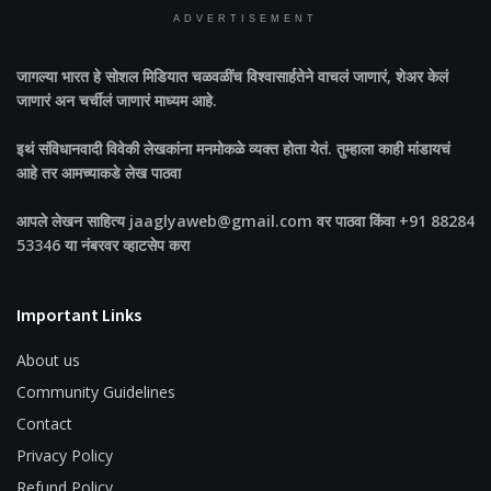
ADVERTISEMENT
जागल्या भारत
हे सोशल मिडियात चळवळींच विश्वासार्हतेने वाचलं जाणारं, शेअर केलं
जाणारं अन चर्चीलं जाणारं माध्यम आहे.
इथं संविधानवादी विवेकी लेखकांना मनमोकळे व्यक्त होता येतं. तुम्हाला काही मांडायचं
आहे तर आमच्याकडे लेख पाठवा
आपले लेखन साहित्य jaaglyaweb@gmail.com वर पाठवा किंवा +91 88284
53346 या नंबरवर व्हाटसेप करा
Important Links
About us
Community Guidelines
Contact
Privacy Policy
Refund Policy