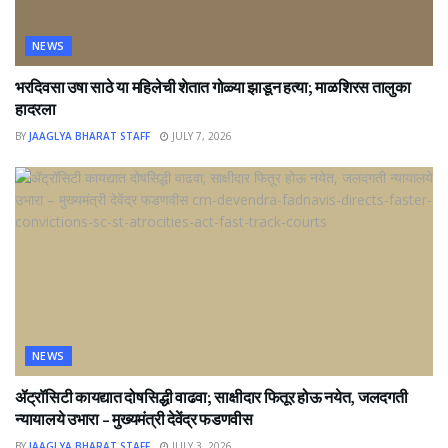
NEWS
भरदिवसा उषा साठे या महिलेची शेतात गोळ्या झाडून हत्या; माळशिरस तालुका
हादरला
BY
JAAGLYA BHARAT STAFF
JULY 7, 2026
NEWS
ॲट्रॉसिटी कायद्यात दोषसिद्धी वाढवा; साक्षीदार फितूर होऊ नयेत, जलदगती
न्यायालये उभारा – मुख्यमंत्री देवेंद्र फडणवीस
BY
JAAGLYA BHARAT STAFF
JULY 3, 2026