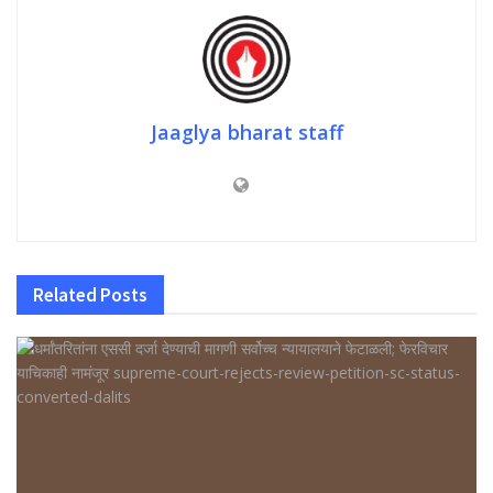
Jaaglya bharat staff
Related
Posts