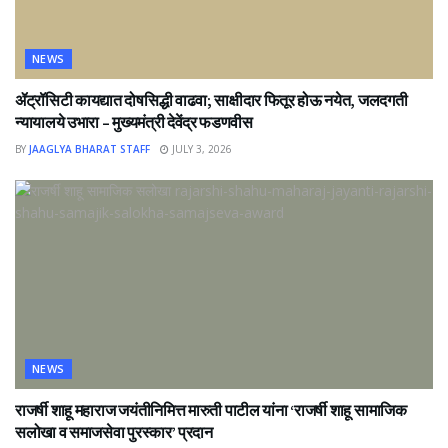
NEWS
ॲट्रॉसिटी कायद्यात दोषसिद्धी वाढवा; साक्षीदार फितूर होऊ नयेत, जलदगती
न्यायालये उभारा – मुख्यमंत्री देवेंद्र फडणवीस
BY
JAAGLYA BHARAT STAFF
JULY 3, 2026
NEWS
राजर्षी शाहू महाराज जयंतीनिमित्त मारुती पाटील यांना ‘राजर्षी शाहू सामाजिक
सलोखा व समाजसेवा पुरस्कार’ प्रदान