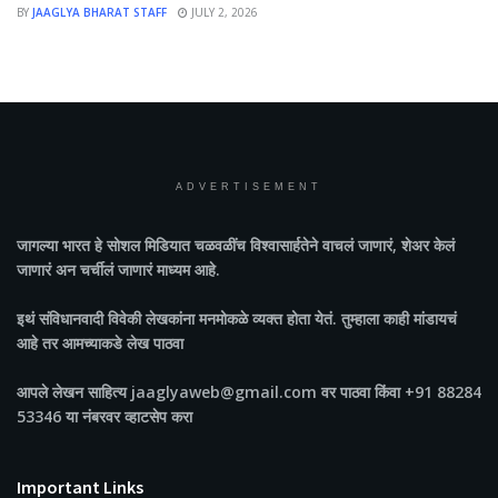
BY
JAAGLYA BHARAT STAFF
JULY 2, 2026
ADVERTISEMENT
जागल्या भारत
हे सोशल मिडियात चळवळींच विश्वासार्हतेने वाचलं जाणारं, शेअर केलं
जाणारं अन चर्चीलं जाणारं माध्यम आहे.
इथं संविधानवादी विवेकी लेखकांना मनमोकळे व्यक्त होता येतं. तुम्हाला काही मांडायचं
आहे तर आमच्याकडे लेख पाठवा
आपले लेखन साहित्य jaaglyaweb@gmail.com वर पाठवा किंवा +91 88284
53346 या नंबरवर व्हाटसेप करा
Important Links